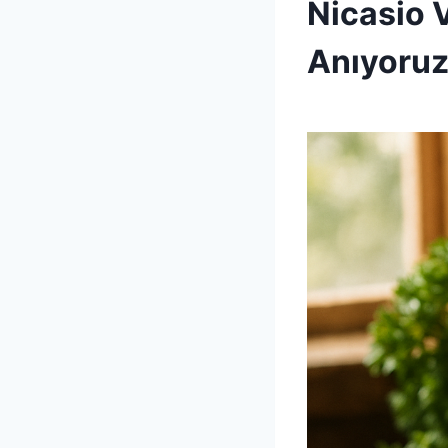
Nicasio V
|
UNCATEGORIZED
Anıyoruz
By
22 Nisan 2026
Admin