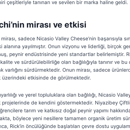
niri çeşitleriyle tanınan ve sevilen bir marka haline geldi.
chi’nin mirası ve etkisi
 mirası, sadece Nicasio Valley Cheese’nin başarısıyla sın
i alanına yayılmıştır. Onun vizyonu ve liderliği, birçok ge
ş, peynir endüstrisinde yeni standartlar belirlemiştir. Ri
alite ve sürdürülebilirliğe olan bağlılığıyla tanınır ve bu 
rak varlığını sürdürmektedir. Onun mirası, sadece ürünlerd
üzerindeki etkisinde de görülmektedir.
yarlılığı ve yerel topluluklara olan bağlılığı, Nicasio Vall
projelerinde de kendini göstermektedir. Niyazibey Çiftliğ
öğrencilere tarım ve katkısız doğal peynir yapımı hakkınd
kta, böylece yeni nesillere tamamen organik üretim süre
rıca, Rick’in öncülüğünde başlatılan çevre dostu uygula