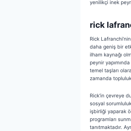
yenilikçi inek pey
rick lafran
Rick Lafranchi’nin
daha geniş bir etk
ilham kaynağı olmu
peynir yapımında k
temel taşları ola
zamanda topluluk 
Rick’in çevreye du
sosyal sorumluluk 
işbirliği yaparak 
programları sunma
tanıtmaktadır. Ay