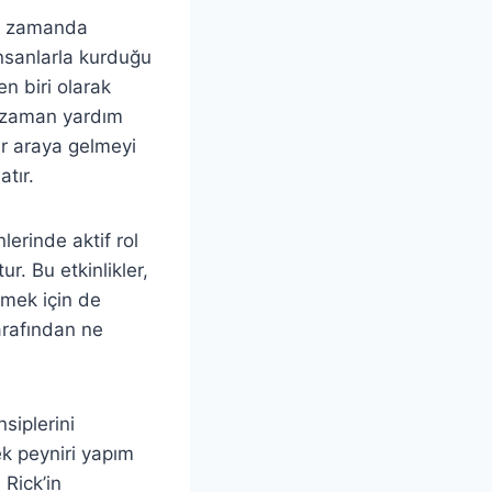
nı zamanda
insanlarla kurduğu
en biri olarak
er zaman yardım
bir araya gelmeyi
atır.
nlerinde aktif rol
r. Bu etkinlikler,
rmek için de
tarafından ne
siplerini
ek peyniri yapım
 Rick’in