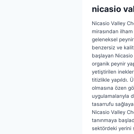
nicasio va
Nicasio Valley Che
mirasından ilham 
geleneksel peynir 
benzersiz ve kalit
başlayan Nicasio 
organik peynir yap
yetiştirilen inekl
titizlikle yapıld
olmasına özen gös
uygulamalarıyla da
tasarrufu sağlaya
Nicasio Valley Ch
tanınmaya başladı.
sektördeki yerini