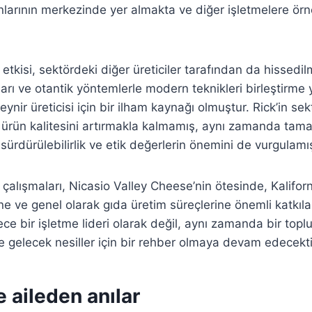
nlarının merkezinde yer almakta ve diğer işletmelere örn
 etkisi, sektördeki diğer üreticiler tarafından da hissedil
ları ve otantik yöntemlerle modern teknikleri birleştirme 
nir üreticisi için bir ilham kaynağı olmuştur. Rick’in sek
e ürün kalitesini artırmakla kalmamış, aynı zamanda tam
ürdürülebilirlik ve etik değerlerin önemini de vurgulamış
 çalışmaları, Nicasio Valley Cheese’nin ötesinde, Kaliforn
ine ve genel olarak gıda üretim süreçlerine önemli katkı
e bir işletme lideri olarak değil, aynı zamanda bir toplul
e gelecek nesiller için bir rehber olmaya devam edecekti
e aileden anılar