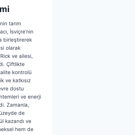
imi
inin tarım
cı, İsviçre’nin
 birleştirerek
esi olarak
ick ve ailesi,
. Çiftlikte
alite kontrolü
k ve katkısız
evre dostu
ntemleri ve enerji
rdi. Zamanla,
 düzeyde de
dül kazandı ve
eneksel hem de