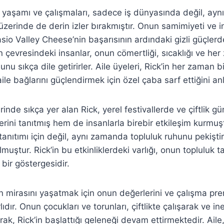
n yaşamı ve çalışmaları, sadece iş dünyasında değil, ay
 üzerinde de derin izler bırakmıştır. Onun samimiyeti ve 
sio Valley Cheese’nin başarısının ardındaki gizli güçlerd
’in çevresindeki insanlar, onun cömertliği, sıcaklığı ve h
nu sıkça dile getirirler. Aile üyeleri, Rick’in her zaman 
aile bağlarını güçlendirmek için özel çaba sarf ettiğini anl
rinde sıkça yer alan Rick, yerel festivallerde ve çiftlik gü
rini tanıtmış hem de insanlarla birebir etkileşim kurmuştu
tanıtımı için değil, aynı zamanda topluluk ruhunu pekişti
olmuştur. Rick’in bu etkinliklerdeki varlığı, onun topluluk 
 bir göstergesidir.
’in mirasını yaşatmak için onun değerlerini ve çalışma pren
dır. Onun çocukları ve torunları, çiftlikte çalışarak ve in
rak, Rick’in başlattığı geleneği devam ettirmektedir. Aile,