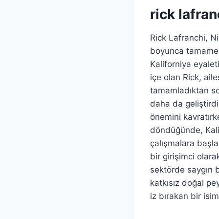
rick lafran
Rick Lafranchi, N
boyunca tamamen o
Kaliforniya eyale
içe olan Rick, ail
tamamladıktan sonr
daha da geliştird
önemini kavratırk
döndüğünde, Kalif
çalışmalara başlad
bir girişimci olar
sektörde saygın b
katkısız doğal pe
iz bırakan bir isim