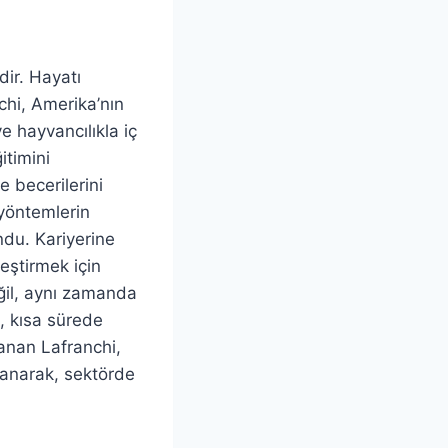
dir. Hayatı
hi, Amerika’nın
 hayvancılıkla iç
itimini
e becerilerini
 yöntemlerin
ndu. Kariyerine
eştirmek için
eğil, aynı zamanda
e, kısa sürede
zanan Lafranchi,
klanarak, sektörde