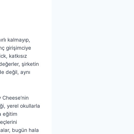
ırlı kalmayıp,
nç girişimciye
ck, katkısız
değerler, şirketin
e değil, aynı
ey Cheese’nin
i, yerel okullarla
a eğitim
çlerini
malar, bugün hala