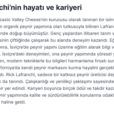
chi’nin hayatı ve kariyeri
icasio Valley Cheese’nin kurucusu olarak tanınan bir isim
rganik peynir yapımına olan tutkusuyla bilinen Lafranc
tinde doğup büyümüştür. Genç yaşlardan itibaren tarım ve
esinin çiftliğinde çalışarak bu alanda deneyim kazandı. Eğ
a, İsviçre’de peynir yapımı üzerine eğitim alarak bilgi v
i. İsviçre’deki deneyimleri, ona peynir yapımında yöresel
en, modern tekniklerle bu bilgileri harmanlama fırsatı su
orniya’da kendi peynir markasını kurma hayalini gerçekl
ı. Rick Lafranchi, sadece bir katkısız peynir üreticisi d
ak da tanındı. Çalışkanlığı ve yenilikçi yaklaşımı sayesind
ir yer edindi. Kariyeri boyunca birçok ödül ve takdir ka
ynir yapımında kalite ve sürdürülebilirlik konularına oda
 haline geldi.