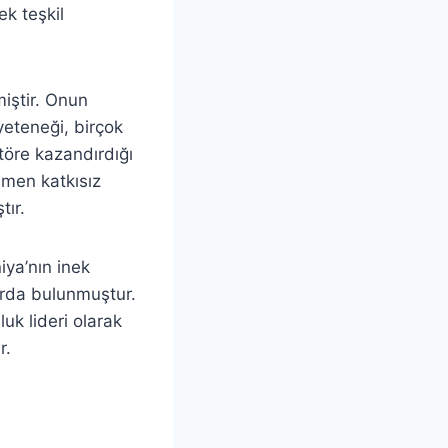
ek teşkil
miştir. Onun
yeteneği, birçok
töre kazandırdığı
amen katkısız
tır.
iya’nın inek
larda bulunmuştur.
uk lideri olarak
r.