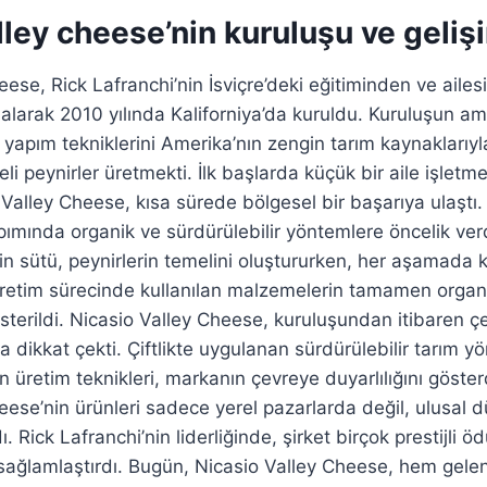
lley cheese’nin kuruluşu ve geliş
ese, Rick Lafranchi’nin İsviçre’deki eğitiminden ve ailes
alarak 2010 yılında Kaliforniya’da kuruldu. Kuruluşun ama
yapım tekniklerini Amerika’nın zengin tarım kaynaklarıyla
eli peynirler üretmekti. İlk başlarda küçük bir aile işletm
Valley Cheese, kısa sürede bölgesel bir başarıya ulaştı. R
ımında organik ve sürdürülebilir yöntemlere öncelik verdi
erin sütü, peynirlerin temelini oluştururken, her aşamada k
ı. Üretim sürecinde kullanılan malzemelerin tamamen organi
terildi. Nicasio Valley Cheese, kuruluşundan itibaren ç
 dikkat çekti. Çiftlikte uygulanan sürdürülebilir tarım yö
n üretim teknikleri, markanın çevreye duyarlılığını göste
eese’nin ürünleri sadece yerel pazarlarda değil, ulusal
 Rick Lafranchi’nin liderliğinde, şirket birçok prestijli ö
 sağlamlaştırdı. Bugün, Nicasio Valley Cheese, hem gel