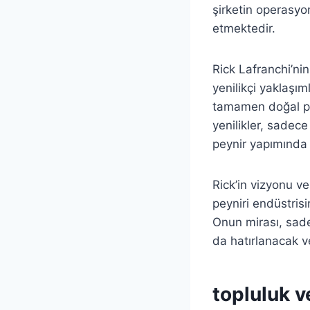
şirketin operasyo
etmektedir.
Rick Lafranchi’nin
yenilikçi yaklaşım
tamamen doğal pey
yenilikler, sadec
peynir yapımında s
Rick’in vizyonu ve
peyniri endüstris
Onun mirası, sadec
da hatırlanacak v
topluluk v