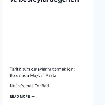
ŞEKER
|
SU
By
2 Mayıs 2026
|
Admin
SÜT
|
TEREYAĞI
|
TOZ
ŞEKER
|
UN
|
GENEL
|
VANILYA
Tarifin tüm detaylarını görmek için:
|
Borcamda Meyveli Pasta
YUMURTA
|
YUMURTA
Nefis Yemek Tarifleri
SARISI
ÖRGÜ
READ MORE
PEYNIRININ