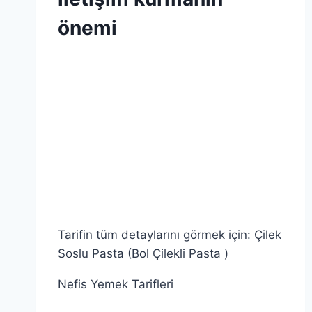
ŞEKER
|
önemi
SIVI
YAĞ
|
By
6 Mayıs 2026
SU
Admin
|
SÜT
|
TARIFLER
|
UN
|
GENEL
|
VANILYA
|
YUMURTA
Tarifin tüm detaylarını görmek için: Çilek
Soslu Pasta (Bol Çilekli Pasta )
Nefis Yemek Tarifleri