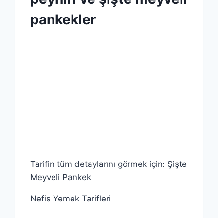
ŞEKER
|
pankekler
SIVI
YAĞ
|
By
4 Mayıs 2026
SÜT
Admin
|
UN
|
GENEL
|
VANILYA
|
YUMURTA
Tarifin tüm detaylarını görmek için: Şişte
Meyveli Pankek
Nefis Yemek Tarifleri