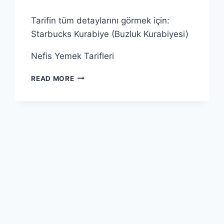
Tarifin tüm detaylarını görmek için:
Starbucks Kurabiye (Buzluk Kurabiyesi)
Nefis Yemek Tarifleri
ÖZÜR
READ MORE
DILEMENIN
ÖNEMI
VE
ETKILERI