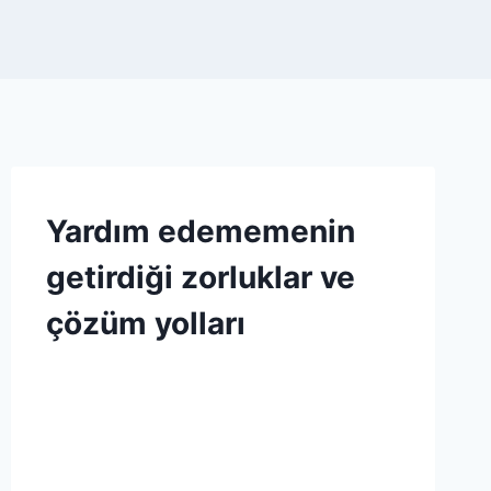
KABARTMA
Yardım edememenin
TOZU
|
getirdiği zorluklar ve
KAKAO
|
çözüm yolları
ŞEKER
|
SIVI
By
8 Mayıs 2026
YAĞ
Admin
|
SÜT
|
UN
|