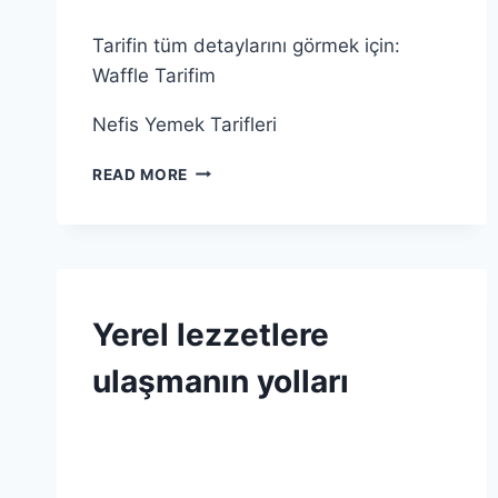
VANILYA
|
Tarifin tüm detaylarını görmek için:
YUMURTA
Waffle Tarifim
Nefis Yemek Tarifleri
WAFFLE
READ MORE
TARIFLERIYLE
LEZZET
DOLU
BIR
DENEYIM
KABARTMA
Yerel lezzetlere
TOZU
|
ulaşmanın yolları
TARIFLER
|
TUZ
By
15 Mart 2026
|
Admin
UN
|