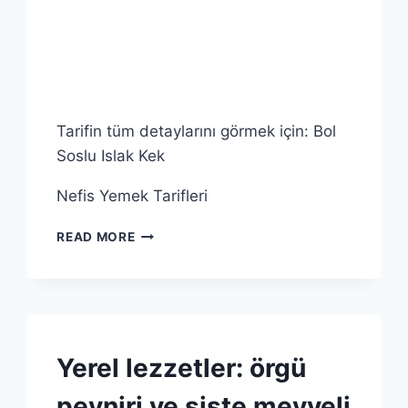
UN
|
GENEL
|
YUMURTA
Tarifin tüm detaylarını görmek için: Bol
Soslu Islak Kek
Nefis Yemek Tarifleri
YÖRESEL
READ MORE
ÖRGÜ
PEYNIR
VE
ISLAK
KEKIN
LEZZET
KABARTMA
Yerel lezzetler: örgü
YOLCULUĞU
TOZU
|
peyniri ve şişte meyveli