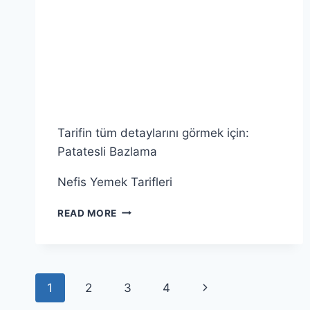
GENEL
|
YUMURTA
Tarifin tüm detaylarını görmek için:
Patatesli Bazlama
Nefis Yemek Tarifleri
YEREL
READ MORE
LEZZETLERE
ULAŞMANIN
YOLLARI
Page
Next
1
2
3
4