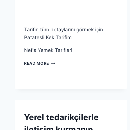
|
YUMURTA
Tarifin tüm detaylarını görmek için:
Patatesli Kek Tarifim
Nefis Yemek Tarifleri
PATATESLI
READ MORE
KEK
TARIFI
VE
IPUÇLARI
KABARTMA
Yerel tedarikçilerle
TOZU
|
iletişim kurmanın