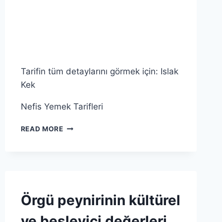
GENEL
|
VANILYA
|
YUMURTA
Tarifin tüm detaylarını görmek için: Islak
Kek
Nefis Yemek Tarifleri
YARDIM
READ MORE
EDEMEMENIN
GETIRDIĞI
ZORLUKLAR
VE
ÇÖZÜM
YOLLARI
KABARTMA
Örgü peynirinin kültürel
TOZU
|
ve besleyici değerleri