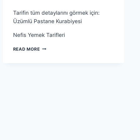
YUMURTA
SARISI
Tarifin tüm detaylarını görmek için:
Üzümlü Pastane Kurabiyesi
Nefis Yemek Tarifleri
ÖRGÜ
READ MORE
PEYNIRI
ALMA
YOLLARI