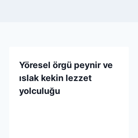
KABARTMA
Yöresel örgü peynir ve
TOZU
|
ıslak kekin lezzet
KAKAO
|
yolculuğu
ŞEKER
|
SIVI
By
19 Haziran 2026
YAĞ
Admin
|
SÜT
|
TARIFLER
|