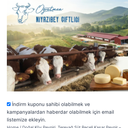
Skip
to
content
İndirm kuponu sahibi olabilmek ve
kampanyalardan haberdar olabilmek için email
listemize ekleyin.
Home
/
Doğal Köy Peyniri, Tereyağ,Süt Reçeli Kaşar Peynir –