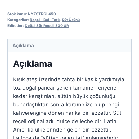
Reçeli
330
Stok kodu:
NYZSTRCL450
Gr
Kategoriler:
Reçel - Bal -Tatlı
,
Süt Ürünü
adet
Etiketler:
Doğal Süt Reçeli 330 GR
Açıklama
Açıklama
Kısık ateş üzerinde tahta bir kaşık yardımıyla
toz doğal pancar şekeri tamamen eriyene
kadar karıştırılan, sütün büyük çoğunluğu
buharlaştıktan sonra karamelize olup rengi
kahverengine dönen harika bir lezzettir. Süt
reçeli orijinal adı dulce de leche dir. Latin
Amerika ülkelerinden gelen bir lezzettir.
Latince de “sütten gelen tat” anlamındadır.