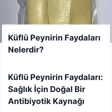
SPECIALTY
Küflü Peynirin Faydaları
CHEESE
Nelerdir?
By
31 Ağustos 2025
Admin
Küflü Peynirin Faydaları:
Sağlık İçin Doğal Bir
Antibiyotik Kaynağı