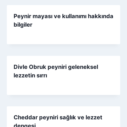
Peynir mayası ve kullanımı hakkında
bilgiler
By
20 Kasım 2025
Admin
Divle Obruk peyniri geleneksel
lezzetin sırrı
By
8 Ocak 2026
Admin
Cheddar peyniri sağlık ve lezzet
dengesi