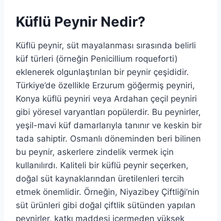
Küflü Peynir Nedir?
Küflü peynir, süt mayalanması sırasında belirli
küf türleri (örneğin Penicillium roqueforti)
eklenerek olgunlaştırılan bir peynir çeşididir.
Türkiye’de özellikle Erzurum göğermiş peyniri,
Konya küflü peyniri veya Ardahan çeçil peyniri
gibi yöresel varyantları popülerdir. Bu peynirler,
yeşil-mavi küf damarlarıyla tanınır ve keskin bir
tada sahiptir. Osmanlı döneminden beri bilinen
bu peynir, askerlere zindelik vermek için
kullanılırdı. Kaliteli bir küflü peynir seçerken,
doğal süt kaynaklarından üretilenleri tercih
etmek önemlidir. Örneğin, Niyazibey Çiftliği’nin
süt ürünleri gibi doğal çiftlik sütünden yapılan
peynirler, katkı maddesi içermeden yüksek