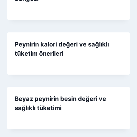
By
9 Ocak 2026
Admin
Peynirin kalori değeri ve sağlıklı
tüketim önerileri
By
1 Ağustos 2026
Admin
Beyaz peynirin besin değeri ve
sağlıklı tüketimi
By
8 Aralık 2025
Admin