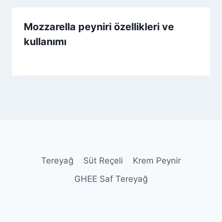
Mozzarella peyniri özellikleri ve
kullanımı
By
7 Mart 2026
Admin
Tereyağ
Süt Reçeli
Krem Peynir
GHEE Saf Tereyağ