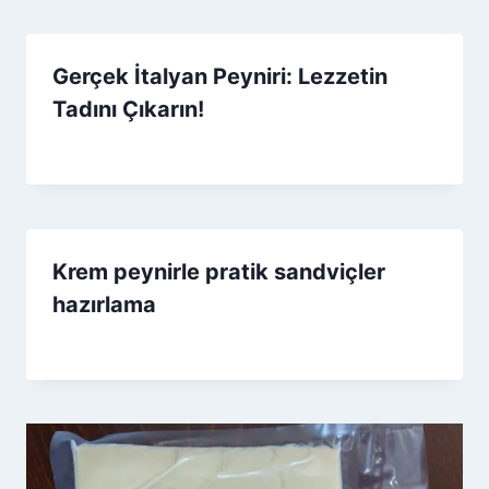
Gerçek İtalyan Peyniri: Lezzetin
Tadını Çıkarın!
By
27 Haziran 2026
Admin
Krem peynirle pratik sandviçler
hazırlama
By
11 Mart 2026
Admin