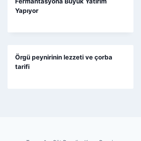
Fermantasyona Büyük Yatırım
Yapıyor
By
3 Aralık 2025
Admin
Örgü peynirinin lezzeti ve çorba
tarifi
By
9 Aralık 2025
Admin