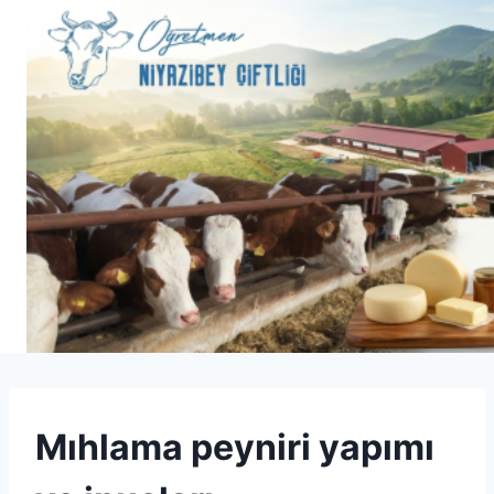
Skip
to
content
SPECIALTY
Mıhlama peyniri yapımı
CHEESE