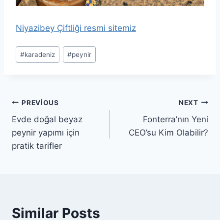
Niyazibey Çiftliği resmi sitemiz
Post
#
karadeniz
#
peynir
Tags:
Yazı
PREVIOUS
NEXT
Evde doğal beyaz
Fonterra’nın Yeni
gezinmesi
peynir yapımı için
CEO’su Kim Olabilir?
pratik tarifler
Similar Posts