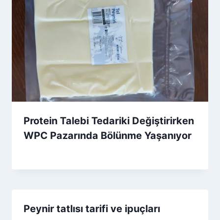
Protein Talebi Tedariki Değiştirirken
WPC Pazarında Bölünme Yaşanıyor
By
25 Mart 2026
Admin
Peynir tatlısı tarifi ve ipuçları