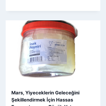
By
17 Aralık 2025
Admin
Mars, Yiyeceklerin Geleceğini
Şekillendirmek İçin Hassas