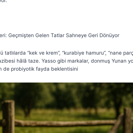
yor.
ileri: Geçmişten Gelen Tatlar Sahneye Geri Dönüyor
 tatlılarda “kek ve krem”, “kurabiye hamuru”, “nane parça
cazibesi hâlâ taze. Yasso gibi markalar, donmuş Yunan yo
m de probiyotik fayda beklentisini