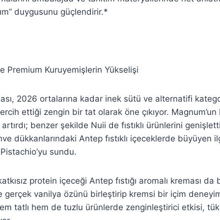
um” duygusunu güçlendirir.*
ve Premium Kuruyemişlerin Yükselişi
ası, 2026 ortalarına kadar inek sütü ve alternatifi kateg
 tercih ettiği zengin bir tat olarak öne çıkıyor. Magnum’un 
 artırdı; benzer şekilde Nuii de fıstıklı ürünlerini genişlet
hve dükkanlarındaki Antep fıstıklı içeceklerde büyüyen i
i Pistachio’yu sundu.
katkısız protein içeceği Antep fıstığı aromalı kreması da
le gerçek vanilya özünü birleştirip kremsi bir içim deneyi
hem tatlı hem de tuzlu ürünlerde zenginleştirici etkisi, t