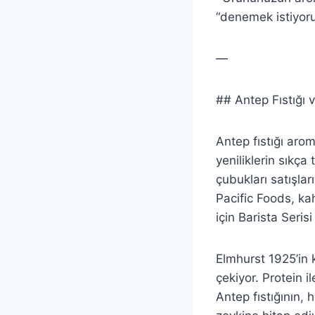
“denemek istiyor
—
## Antep Fıstığı 
Antep fıstığı arom
yeniliklerin sıkça
çubukları satışları
Pacific Foods, ka
için Barista Seris
Elmhurst 1925’in 
çekiyor. Protein i
Antep fıstığının, 