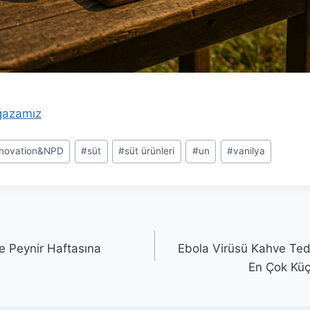
ğazamız
nnovation&NPD
#
süt
#
süt ürünleri
#
un
#
vanilya
de Peynir Haftasına
Ebola Virüsü Kahve Tedar
En Çok Küçü