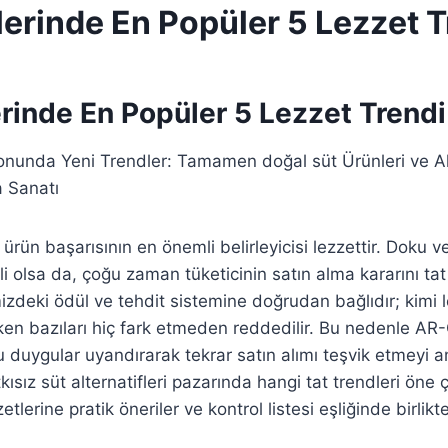
lerinde En Popüler 5 Lezzet T
rinde En Popüler 5 Lezzet Trendi
nunda Yeni Trendler: Tamamen doğal süt Ürünleri ve Alt
 Sanatı
rün başarısının en önemli belirleyicisi lezzettir. Doku ve
 olsa da, çoğu zaman tüketicinin satın alma kararını tat b
deki ödül ve tehdit sistemine doğrudan bağlıdır; kimi le
 bazıları hiç fark etmeden reddedilir. Bu nedenle AR-G
lu duygular uyandırarak tekrar satın alımı teşvik etmeyi 
tkısız süt alternatifleri pazarında hangi tat trendleri öne ç
etlerine pratik öneriler ve kontrol listesi eşliğinde birlik