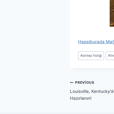
Hepsiburada Ma
Post
#
antep fıstığı
#
I
Tags:
Yazı
PREVIOUS
Louisville, Kentucky’
gezinmesi
Hazırlanın!