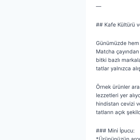
—
## Kafe Kültürü ve
Günümüzde hem kl
Matcha çayından k
bitki bazlı markal
tatlar yalnızca alı
Örnek ürünler aras
lezzetleri yer al
hindistan cevizi v
tatların açık şekil
### Mini İpucu:
*Ürününüzün aroma