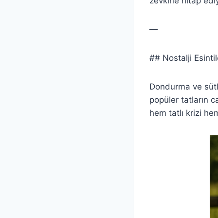
zevkine hitap edi
—
## Nostalji Esint
Dondurma ve sütlü
popüler tatların 
hem tatlı krizi he