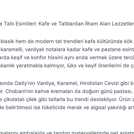
 Tatlı Esintileri: Kafe ve Tatlılardan İlham Alan Lezzetler
asik hem de modern tat trendleri kafe kültüründe kök
aramelli, vanilyalı notalara kadar kafe ve pastane esinti
arda keşif ve konfor hissini aynı anda vermek üzere terci
şkanlık yaratmakla kalmıyor, lüks ve keyif önerilerini de ça
ında Oatly’nin Vanilya, Karamel, Hindistan Cevizi gibi ba
ıyor. Chobani’nin kahve kremaları da doğum günü pastası
e çikolatalı çilek gibi tatlarla bu trendi destekliyor. Ürü
de belirtilmesi ise tüketicide merak ve algısal yakınlığı art
larını ambalajda ve tanıtım materyallerinde net anlatm