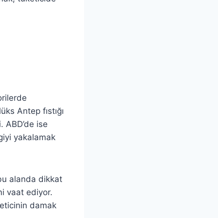
orilerde
lüks Antep fıstığı
ti. ABD’de ise
lgiyi yakalamak
 bu alanda dikkat
mi vaat ediyor.
üketicinin damak