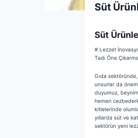
INNOVATION&NPD
Süt Ürün
|
UNCATEGORIZED
By
12 Haziran 2026
Admin
Süt Ürünle
# Lezzet İnovasyo
Tadı Öne Çıkarma
Gıda sektöründe, ü
unsurlar da önemli
duyumuz, beynimiz
hemen cezbederken
kitlelerinde olum
yıllarda süt ve ka
sektörün yeni lezz