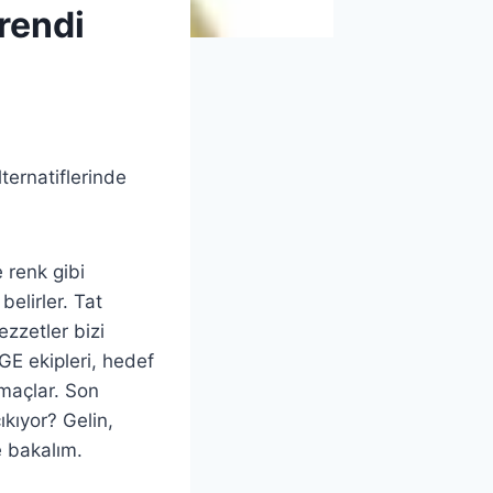
rendi
ernatiflerinde
 renk gibi
elirler. Tat
zzetler bizi
E ekipleri, hedef
amaçlar. Son
ıkıyor? Gelin,
te bakalım.