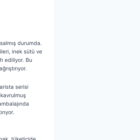
 salmış durumda.
leri, inek sütü ve
h ediliyor. Bu
ğrıştırıyor.
rista serisi
, kavrulmuş
n ambalajında
ırıyor.
ak, tüketicide