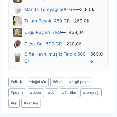
Manda Tereyağı 500 GR
—
318,0
₺
Tulum Peyniri 450 GR
—
269,0
₺
Örgü Peyniri 5 KG
—
1.468,0
₺
Çiçek Balı 500 GR
—
230,0
₺
Çifte Kavrulmuş Iç Fındık 500
569,0
—
Gr
₺
Post
#
çiftlik
#
doğal süt
#
örgü
#
örgü peyniri
Tags:
#
peynir
#
şeker
#
süt
#
Tarifler
#
tereyağı
#
un
#
vanilya