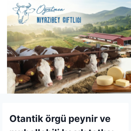
Skip
to
content
ŞEKER
Otantik örgü peynir ve
|
SÜT