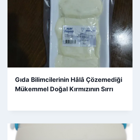
Gıda Bilimcilerinin Hâlâ Çözemediği
Mükemmel Doğal Kırmızının Sırrı
By
28 Haziran 2026
Admin