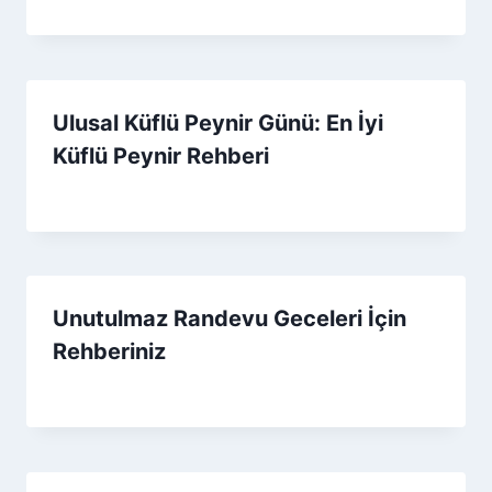
By
11 Mart 2026
Admin
Ulusal Küflü Peynir Günü: En İyi
Küflü Peynir Rehberi
By
12 Ekim 2025
Admin
Unutulmaz Randevu Geceleri İçin
Rehberiniz
By
5 Eylül 2025
Admin