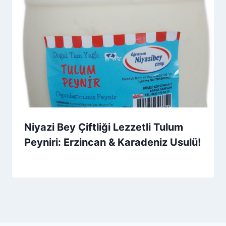
Niyazi Bey Çiftliği Lezzetli Tulum
Peyniri: Erzincan & Karadeniz Usulü!
By
1 Aralık 2025
Admin