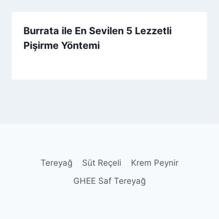
Burrata ile En Sevilen 5 Lezzetli
Pişirme Yöntemi
By
7 Ağustos 2026
Admin
Tereyağ
Süt Reçeli
Krem Peynir
GHEE Saf Tereyağ