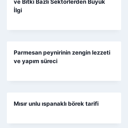
ve Bitki Bazlı Sektörlerden Büyük
İlgi
By
17 Aralık 2025
Admin
Parmesan peynirinin zengin lezzeti
ve yapım süreci
By
30 Aralık 2025
Admin
Mısır unlu ıspanaklı börek tarifi
By
28 Aralık 2025
Admin