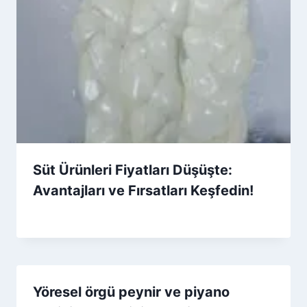
Süt Ürünleri Fiyatları Düşüşte:
Avantajları ve Fırsatları Keşfedin!
By
13 Ekim 2025
Admin
Yöresel örgü peynir ve piyano