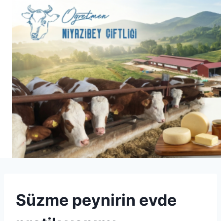
Skip
to
content
SPECIALTY
Süzme peynirin evde
CHEESE