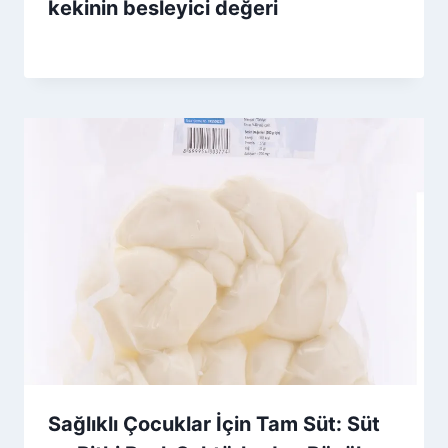
kekinin besleyici değeri
By
20 Aralık 2025
Admin
Sağlıklı Çocuklar İçin Tam Süt: Süt