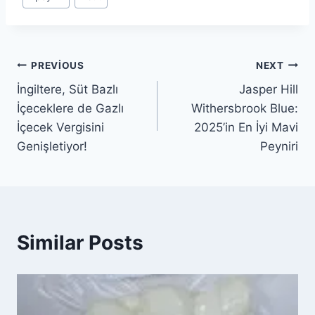
Tags:
Yazı
PREVIOUS
NEXT
İngiltere, Süt Bazlı
Jasper Hill
gezinmesi
İçeceklere de Gazlı
Withersbrook Blue:
İçecek Vergisini
2025’in En İyi Mavi
Genişletiyor!
Peyniri
Similar Posts