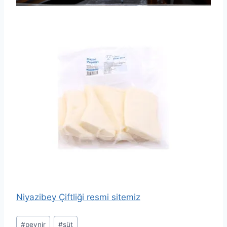
Niyazibey Çiftliği resmi sitemiz
Post
#
peynir
#
süt