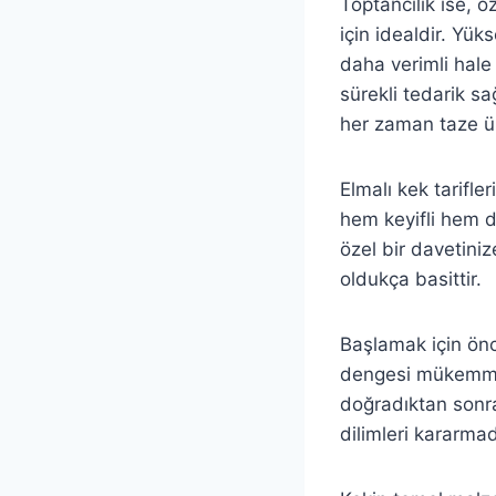
Toptancılık ise, ö
için idealdir. Yük
daha verimli hale 
sürekli tedarik sa
her zaman taze ür
Elmalı kek tarifler
hem keyifli hem d
özel bir davetiniz
oldukça basittir.
Başlamak için önce
dengesi mükemmel 
doğradıktan sonra
dilimleri kararmad