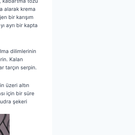
n, kabartma tozu
ına alarak krema
en bir karışım
ı ayrı bir kapta
lma dilimlerinin
irin. Kalan
r tarçın serpin.
n üzeri altın
sı için bir süre
pudra şekeri