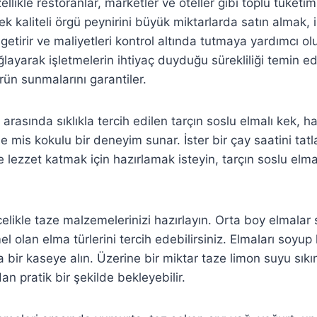
zellikle restoranlar, marketler ve oteller gibi toplu tüket
sek kaliteli örgü peynirini büyük miktarlarda satın almak, 
getirir ve maliyetleri kontrol altında tutmaya yardımcı olu
ğlayarak işletmelerin ihtiyaç duyduğu sürekliliği temin e
ün sunmalarını garantiler.
i arasında sıklıkla tercih edilen tarçın soslu elmalı kek, ha
e mis kokulu bir deneyim sunar. İster bir çay saatini tat
e lezzet katmak için hazırlamak isteyin, tarçın soslu elma
likle taze malzemelerinizi hazırlayın. Orta boy elmalar se
olan elma türlerini tercih edebilirsiniz. Elmaları soyup
 bir kaseye alın. Üzerine bir miktar taze limon suyu sık
an pratik bir şekilde bekleyebilir.