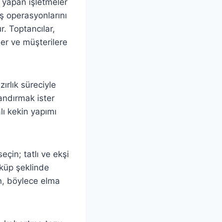
im yapan işletmeler
iş operasyonlarını
r. Toptancılar,
der ve müşterilere
zırlık süreciyle
landırmak ister
lı kekin yapımı
çin; tatlı ve ekşi
 küp şeklinde
ın, böylece elma