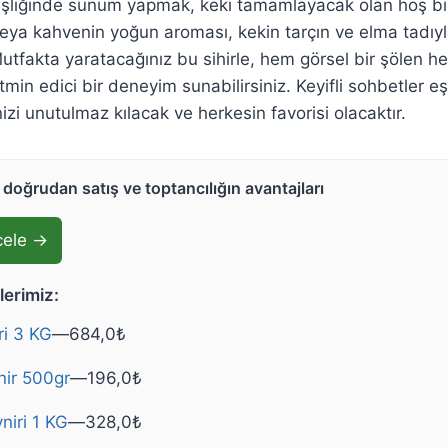
şliğinde sunum yapmak, keki tamamlayacak olan hoş bir
i veya kahvenin yoğun aroması, kekin tarçın ve elma tadı
utfakta yaratacağınız bu sihirle, hem görsel bir şölen
min edici bir deneyim sunabilirsiniz. Keyifli sohbetler eş
izi unutulmaz kılacak ve herkesin favorisi olacaktır.
doğrudan satış ve toptancılığın avantajları
cele →
klerimiz:
ri 3 KG
—
684,0
₺
ir 500gr
—
196,0
₺
niri 1 KG
—
328,0
₺