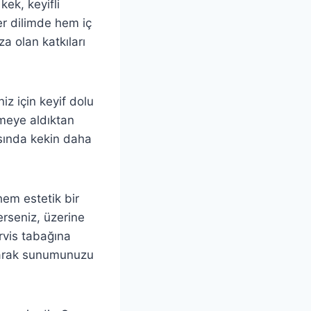
kek, keyifli
Her dilimde hem iç
a olan katkıları
iz için keyif dolu
nmeye aldıktan
asında kekin daha
em estetik bir
erseniz, üzerine
ervis tabağına
oyarak sunumunuzu