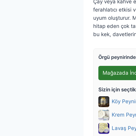
Çay veya kahve e
ferahlatıcı etkis
uyum oluşturur. M
hitap eden çok tat
bu kek, davetlerin
Örgü peynirinde 
Mağazada İn
Sizin için seçti
Köy Peyni
Krem Peyn
Lavaş Pey