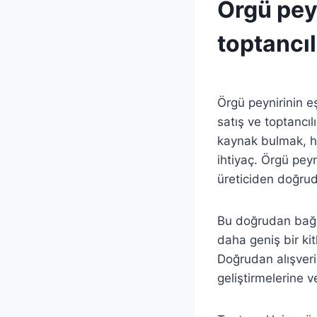
Örgü pey
TOZU
|
toptancıl
ŞEKER
|
SÜT
By
23 Kasım 2025
|
Admin
TEREYAĞI
Örgü peynirinin e
|
satış ve toptancılı
UN
|
kaynak bulmak, he
UNCATEGORIZED
ihtiyaç. Örgü peyni
|
VANILYA
üreticiden doğrud
|
YUMURTA
Bu doğrudan bağlan
daha geniş bir kitl
Doğrudan alışveriş
geliştirmelerine v