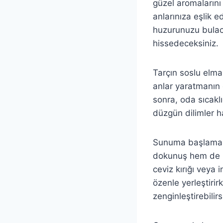
güzel aromalarını 
anlarınıza eşlik e
huzurunuzu bulaca
hissedeceksiniz.
Tarçın soslu elmal
anlar yaratmanın e
sonra, oda sıcakl
düzgün dilimler 
Sunuma başlamadan
dokunuş hem de lez
ceviz kırığı veya 
özenle yerleştir
zenginleştirebilir