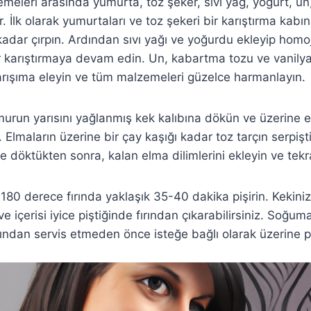
meleri arasında yumurta, toz şeker, sıvı yağ, yoğurt, u
. İlk olarak yumurtaları ve toz şekeri bir karıştırma kab
adar çırpın. Ardından sıvı yağı ve yoğurdu ekleyip homoj
karıştırmaya devam edin. Un, kabartma tozu ve vanilyay
 karışıma eleyin ve tüm malzemeleri güzelce harmanlayın.
murun yarısını yağlanmış kek kalıbına dökün ve üzerine e
n. Elmaların üzerine bir çay kaşığı kadar toz tarçın serpişt
 döktükten sonra, kalan elma dilimlerini ekleyin ve tekra
180 derece fırında yaklaşık 35-40 dakika pişirin. Kekinizi
e içerisi iyice piştiğinde fırından çıkarabilirsiniz. Soğuma
dından servis etmeden önce isteğe bağlı olarak üzerine 