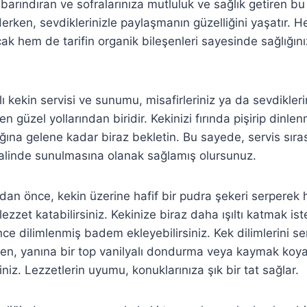
barındıran ve sofralarınıza mutluluk ve sağlık getiren bu 
derken, sevdiklerinizle paylaşmanın güzelliğini yaşatır. 
k hem de tarifin organik bileşenleri sayesinde sağlığınız
ı kekin servisi ve sunumu, misafirleriniz ya da sevdiklerin
n güzel yollarından biridir. Kekinizi fırında pişirip dinle
ığına gelene kadar biraz bekletin. Bu sayede, servis sır
halinde sunulmasına olanak sağlamış olursunuz.
 önce, kekin üzerine hafif bir pudra şekeri serperek h
zet katabilirsiniz. Kekinize biraz daha ışıltı katmak ist
ince dilimlenmiş badem ekleyebilirsiniz. Kek dilimlerini s
irken, yanına bir top vanilyalı dondurma veya kaymak k
siniz. Lezzetlerin uyumu, konuklarınıza şık bir tat sağlar.