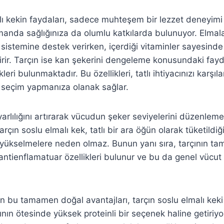
lı kekin faydaları, sadece muhteşem bir lezzet deneyim
manda sağlığınıza da olumlu katkılarda bulunuyor. Elmalar
m sistemine destek verirken, içerdiği vitaminler sayesinde
rir. Tarçın ise kan şekerini dengeleme konusundaki faydal
leri bulunmaktadır. Bu özellikleri, tatlı ihtiyacınızı karşıl
ir seçim yapmanıza olanak sağlar.
yarlılığını artırarak vücudun şeker seviyelerini düzenlem
 tarçın soslu elmalı kek, tatlı bir ara öğün olarak tüketildi
 yükselmelere neden olmaz. Bunun yanı sıra, tarçının ta
antienflamatuar özellikleri bulunur ve bu da genel vücut 
n bu tamamen doğal avantajları, tarçın soslu elmalı keki 
ının ötesinde yüksek proteinli bir seçenek haline getiriy