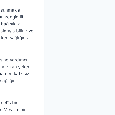
i sunmakla
, zengin lif
 bağışıklık
arıyla bilinir ve
arken sağlığınız
esine yardımcı
ğinde kan şekeri
mamen katkısız
sağlığını
nefîs bir
or. Mevsiminin