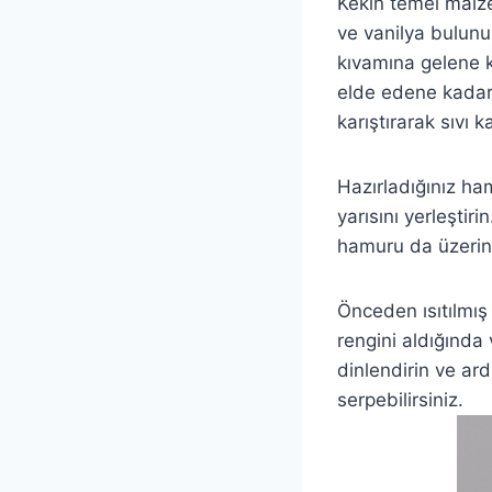
Kekin temel malze
ve vanilya bulunur
kıvamına gelene k
elde edene kadar 
karıştırarak sıvı
Hazırladığınız ha
yarısını yerleştiri
hamuru da üzerine
Önceden ısıtılmış 
rengini aldığında v
dinlendirin ve ar
serpebilirsiniz.