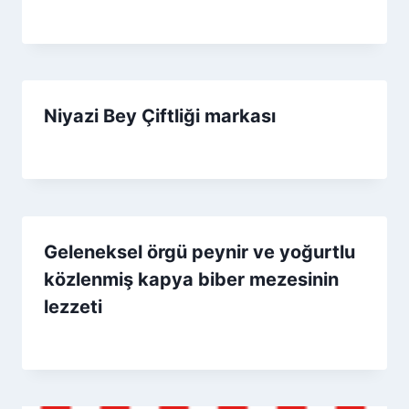
By
16 Mart 2026
Admin
Niyazi Bey Çiftliği markası
By
12 Ekim 2025
Admin
Geleneksel örgü peynir ve yoğurtlu
közlenmiş kapya biber mezesinin
lezzeti
By
14 Mart 2026
Admin