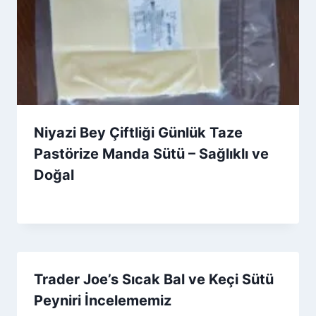
Niyazi Bey Çiftliği Günlük Taze
Pastörize Manda Sütü – Sağlıklı ve
Doğal
By
13 Aralık 2025
Admin
Trader Joe’s Sıcak Bal ve Keçi Sütü
Peyniri İncelememiz