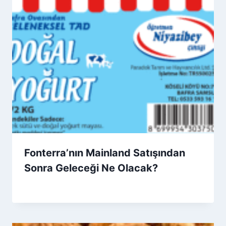
Fonterra’nın Mainland Satışından
Sonra Geleceği Ne Olacak?
By
8 Mart 2026
Admin