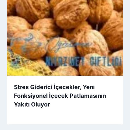
Stres Giderici İçecekler, Yeni
Fonksiyonel İçecek Patlamasının
Yakıtı Oluyor
By
29 Temmuz 2026
Admin