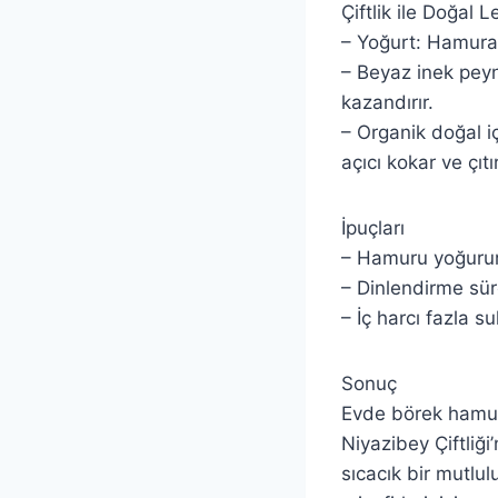
Çiftlik ile Doğal L
– Yoğurt: Hamura i
– Beyaz inek peyni
kazandırır.
– Organik doğal i
açıcı kokar ve çıtı
İpuçları
– Hamuru yoğurur
– Dinlendirme sür
– İç harcı fazla s
Sonuç
Evde börek hamuru
Niyazibey Çiftliğ
sıcacık bir mutlul