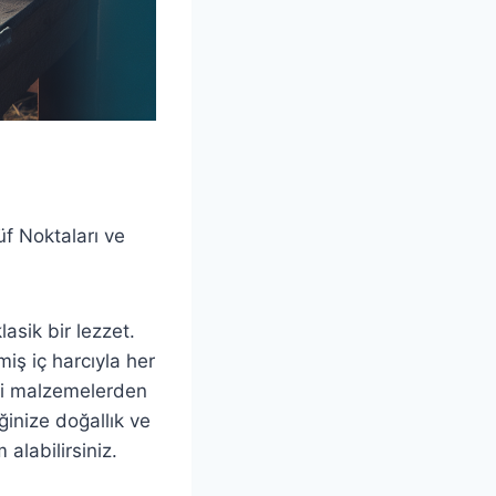
üf Noktaları ve
asik bir lezzet.
miş iç harcıyla her
eli malzemelerden
inize doğallık ve
alabilirsiniz.