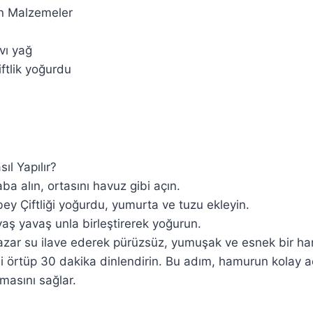
n Malzemeler
vı yağ
iftlik yoğurdu
l Yapılır?
ba alın, ortasını havuz gibi açın.
bey Çiftliği yoğurdu, yumurta ve tuzu ekleyin.
aş yavaş unla birleştirerek yoğurun.
azar su ilave ederek pürüzsüz, yumuşak ve esnek bir ha
 örtüp 30 dakika dinlendirin. Bu adım, hamurun kolay a
masını sağlar.