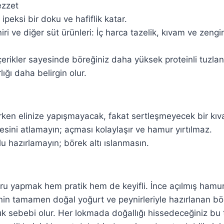
ezzet
peksi bir doku ve hafiflik katar.
ri ve diğer süt ürünleri: İç harca tazelik, kıvam ve zeng
çerikler sayesinde böreğiniz daha yüksek proteinli tuzlan
rlığı daha belirgin olur.
ken elinize yapışmayacak, fakat sertleşmeyecek bir kıv
esini atlamayın; açması kolaylaşır ve hamur yırtılmaz.
ulu hazırlamayın; börek altı ıslanmasın.
 yapmak hem pratik hem de keyifli. İnce açılmış hamur,
i’nin tamamen doğal yoğurt ve peynirleriyle hazırlanan bö
uk sebebi olur. Her lokmada doğallığı hissedeceğiniz bu t