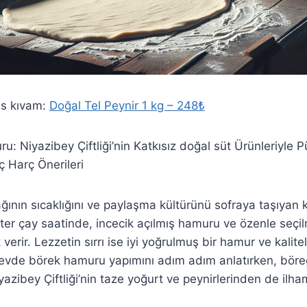
fis kıvam:
Doğal Tel Peynir 1 kg – 248₺
: Niyazibey Çiftliği’nin Katkısız doğal süt Ürünleriyle P
ç Harç Önerileri
ının sıcaklığını ve paylaşma kültürünü sofraya taşıyan kl
ster çay saatinde, incecik açılmış hamuru ve özenle seçil
verir. Lezzetin sırrı ise iyi yoğrulmuş bir hamur ve kalit
, evde börek hamuru yapımını adım adım anlatırken, böreğ
azibey Çiftliği’nin taze yoğurt ve peynirlerinden de ilham 