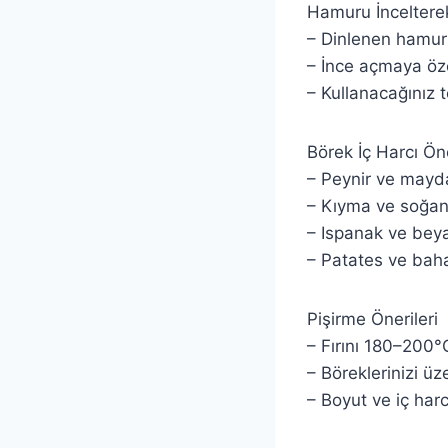
Hamuru İncelter
– Dinlenen hamur
– İnce açmaya özen
– Kullanacağınız 
Börek İç Harcı Öne
– Peynir ve maydan
– Kıyma ve soğan
– Ispanak ve beyaz
– Patates ve baha
Pişirme Önerileri
– Fırını 180–200°C
– Böreklerinizi üze
– Boyut ve iç har