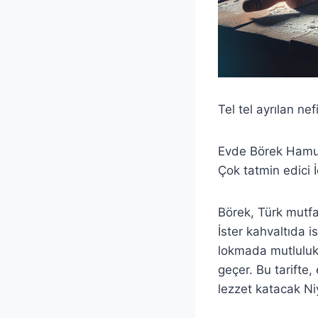
Tel tel ayrılan ne
Evde Börek Hamuru
Çok tatmin edici İ
Börek, Türk mutfağ
İster kahvaltıda i
lokmada mutluluk 
geçer. Bu tarifte
lezzet katacak Niy