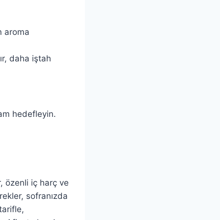
in aroma
ır, daha iştah
am hedefleyin.
 özenli iç harç ve
rekler, sofranızda
arifle,