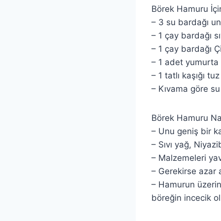
Börek Hamuru İçi
– 3 su bardağı un
– 1 çay bardağı sı
– 1 çay bardağı Ç
– 1 adet yumurta
– 1 tatlı kaşığı tuz
– Kıvama göre su
Börek Hamuru Nası
– Unu geniş bir ka
– Sıvı yağ, Niyazi
– Malzemeleri yav
– Gerekirse azar 
– Hamurun üzerini
böreğin incecik ol