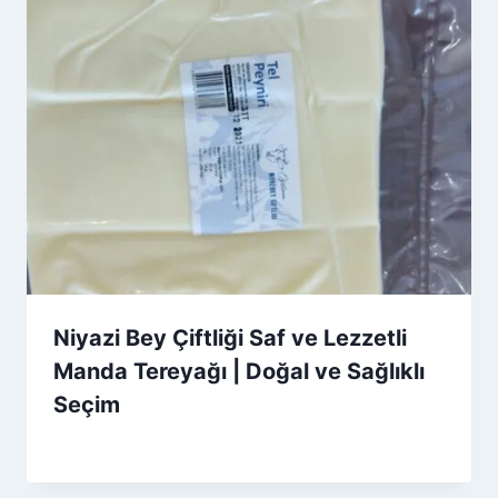
Niyazi Bey Çiftliği Saf ve Lezzetli
Manda Tereyağı | Doğal ve Sağlıklı
Seçim
By
5 Ocak 2026
Admin