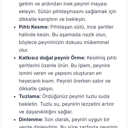
getirin ve ardından inek peyniri mayası
ekleyin. Sütün pıhtılaşmasını sağlamak için
dikkatle karıştırın ve bekleyin.
Pıhtı Kesme:
Pıhtılaşan sütü, ince şeritler
halinde kesin. Bu aşamada nazik olun,
böylece peynirinizin dokusu mükemmel
olur.
Katkısız doğal peynir Örme:
Kesilmiş pıhtı
şeritlerini özenle örün. Bu işlem, peynire
ismini veren ve yapısını oluşturan en
heyecanlı kısım. Peyniri örerken sabır ve
dikkatle çalışın.
Tuzlama:
Ördüğünüz peyniri tuzlu suda
bekletin. Tuzlu su, peynirin lezzetini artırır
ve dayanıklılığını sağlar.
Dinlenme:
Son olarak, peyniri uygun bir
yerde dinlendirin. Bu süre zarfında peynirin