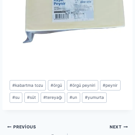
Post
#
kabartma tozu
#
örgü
#
örgü peyniri
#
peynir
Tags:
#
su
#
süt
#
tereyağı
#
un
#
yumurta
Yazı
PREVIOUS
NEXT