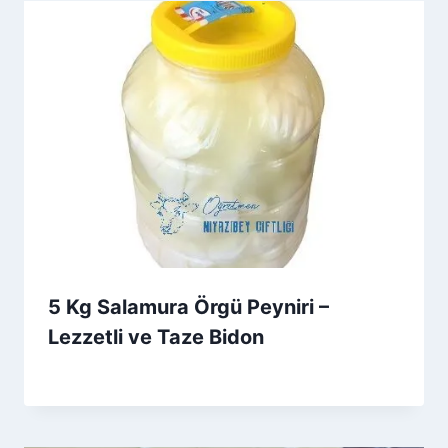
5 Kg Salamura Örgü Peyniri –
Lezzetli ve Taze Bidon
By
21 Ekim 2025
Admin