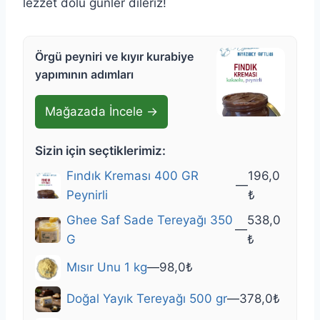
lezzet dolu günler dileriz!
Örgü peyniri ve kıyır kurabiye
yapımının adımları
Mağazada İncele →
Sizin için seçtiklerimiz:
Fındık Kreması 400 GR
196,0
—
Peynirli
₺
Ghee Saf Sade Tereyağı 350
538,0
—
G
₺
Mısır Unu 1 kg
—
98,0
₺
Doğal Yayık Tereyağı 500 gr
—
378,0
₺