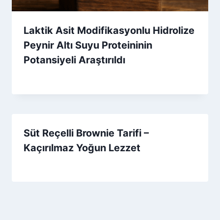
Laktik Asit Modifikasyonlu Hidrolize
Peynir Altı Suyu Proteininin
Potansiyeli Araştırıldı
By
20 Haziran 2026
Admin
Süt Reçelli Brownie Tarifi –
Kaçırılmaz Yoğun Lezzet
By
12 Ağustos 2025
Admin