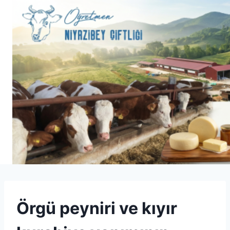
Skip
to
content
KABARTMA
Örgü peyniri ve kıyır
TOZU
|