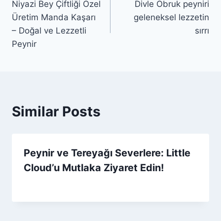
Niyazi Bey Çiftliği Özel
Divle Obruk peyniri
gezinmesi
Üretim Manda Kaşarı
geleneksel lezzetin
– Doğal ve Lezzetli
sırrı
Peynir
Similar Posts
Peynir ve Tereyağı Severlere: Little
Cloud’u Mutlaka Ziyaret Edin!
By
30 Nisan 2026
Admin