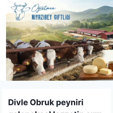
Skip
to
content
SPECIALTY
Divle Obruk peyniri
CHEESE