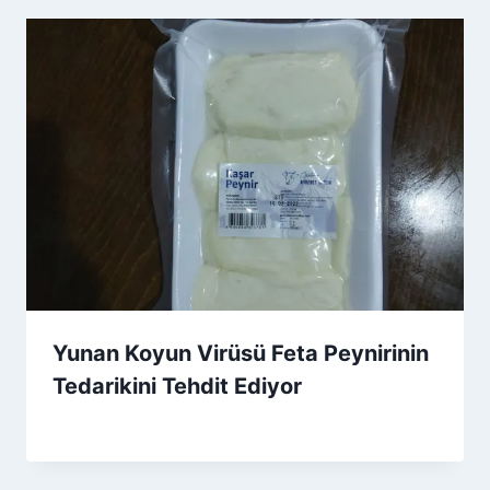
Yunan Koyun Virüsü Feta Peynirinin
Tedarikini Tehdit Ediyor
By
14 Aralık 2025
Admin