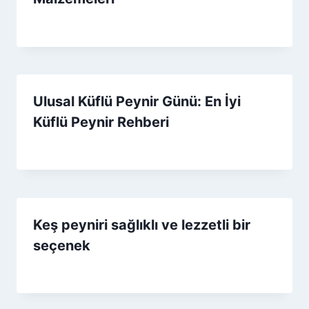
By
29 Ağustos 2025
Admin
Ulusal Küflü Peynir Günü: En İyi
Küflü Peynir Rehberi
By
12 Ekim 2025
Admin
Keş peyniri sağlıklı ve lezzetli bir
seçenek
By
23 Nisan 2026
Admin