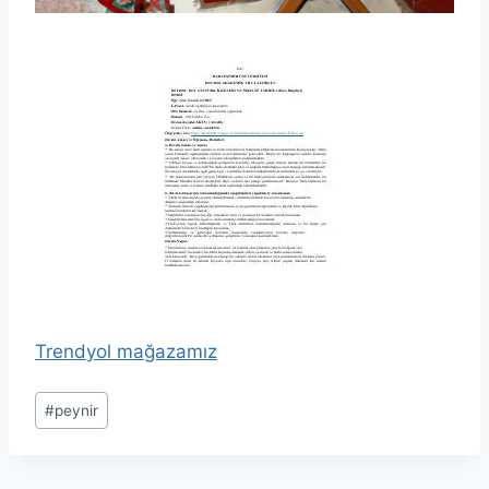
Trendyol mağazamız
Post
#
peynir
Tags: