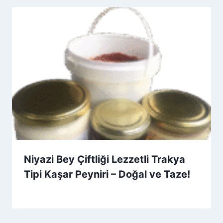
Niyazi Bey Çiftliği Lezzetli Trakya
Tipi Kaşar Peyniri – Doğal ve Taze!
By
26 Kasım 2025
Admin