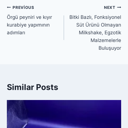
Yazı
PREVIOUS
NEXT
Örgü peyniri ve kıyır
Bitki Bazlı, Fonksiyonel
gezinmesi
kurabiye yapımının
Süt Ürünü Olmayan
adımları
Milkshake, Egzotik
Malzemelerle
Buluşuyor
Similar Posts