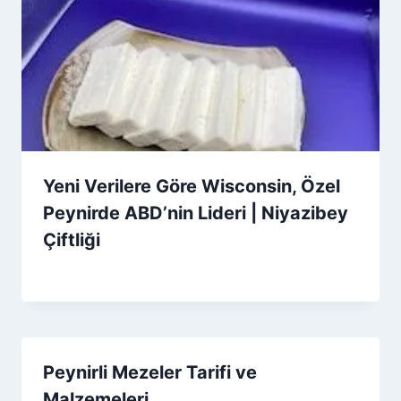
Yeni Verilere Göre Wisconsin, Özel
Peynirde ABD’nin Lideri | Niyazibey
Çiftliği
By
30 Ağustos 2025
Admin
Peynirli Mezeler Tarifi ve
Malzemeleri