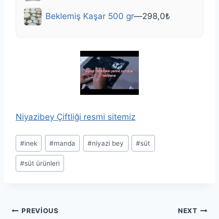
Beklemiş Kaşar 500 gr
—
298,0
₺
Niyazibey Çiftliği resmi sitemiz
Post
#
inek
#
manda
#
niyazi bey
#
süt
Tags:
#
süt ürünleri
Yazı
PREVIOUS
NEXT