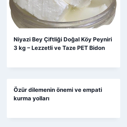
Niyazi Bey Çiftliği Doğal Köy Peyniri
3 kg – Lezzetli ve Taze PET Bidon
By
12 Ekim 2025
Admin
Özür dilemenin önemi ve empati
kurma yolları
By
29 Eylül 2025
Admin