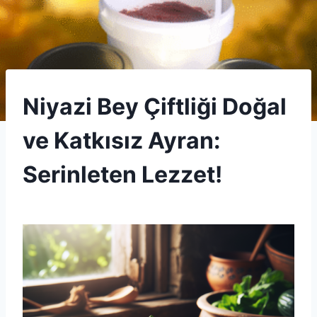
SÃ¼T
Niyazi Bey Çiftliği Doğal
VE
YOÄURT
ve Katkısız Ayran:
ÃRÃ¼NLERI
|
UNCATEGORIZED
Serinleten Lezzet!
By
16 Aralık 2025
Admin