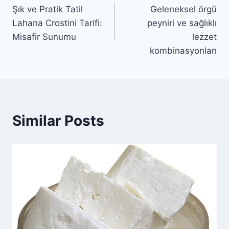
Şık ve Pratik Tatil
Geleneksel örgü
gezinmesi
Lahana Crostini Tarifi:
peyniri ve sağlıklı
Misafir Sunumu
lezzet
kombinasyonları
Similar Posts