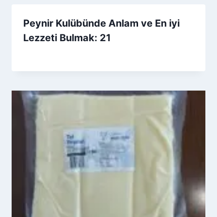
Peynir Kulübünde Anlam ve En iyi
Lezzeti Bulmak: 21
By
2 Ekim 2025
Admin