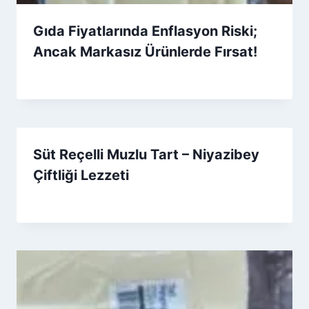
Gıda Fiyatlarında Enflasyon Riski;
Ancak Markasız Ürünlerde Fırsat!
By
16 Nisan 2026
Admin
Süt Reçelli Muzlu Tart – Niyazibey
Çiftliği Lezzeti
By
6 Ağustos 2025
Admin