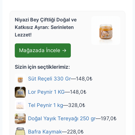
Niyazi Bey Çiftliği Doğal ve
Katkısız Ayran: Serinleten
Lezzet!
Mağazada İncele →
Sizin için seçtiklerimiz:
Süt Reçeli 330 Gr
—
148,0
₺
Lor Peynir 1 KG
—
148,0
₺
Tel Peynir 1 kg
—
328,0
₺
Doğal Yayık Tereyağı 250 gr
—
197,0
₺
Bafra Kaymak
—
228,0
₺