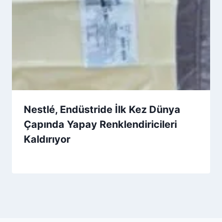
Nestlé, Endüstride İlk Kez Dünya
Çapında Yapay Renklendiricileri
Kaldırıyor
By
1 Temmuz 2026
Admin