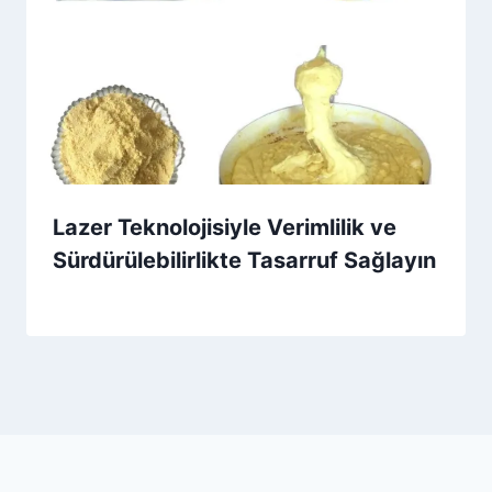
Lazer Teknolojisiyle Verimlilik ve
Sürdürülebilirlikte Tasarruf Sağlayın
By
4 Ekim 2025
Admin