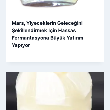
Mars, Yiyeceklerin Geleceğini
Şekillendirmek İçin Hassas
Fermantasyona Büyük Yatırım
Yapıyor
By
3 Aralık 2025
Admin