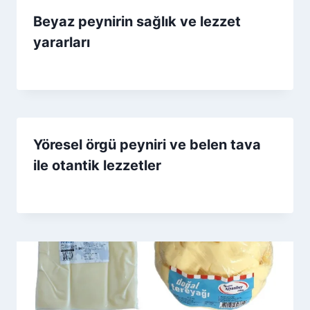
Beyaz peynirin sağlık ve lezzet
yararları
By
24 Mart 2026
Admin
Yöresel örgü peyniri ve belen tava
ile otantik lezzetler
By
27 Aralık 2025
Admin