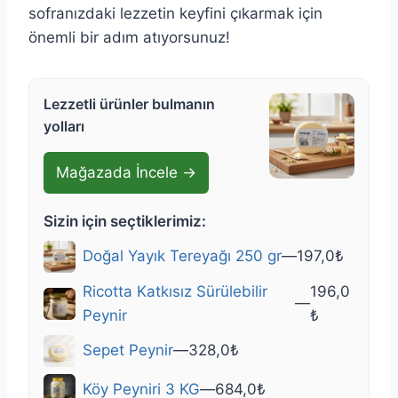
sofranızdaki lezzetin keyfini çıkarmak için
önemli bir adım atıyorsunuz!
Lezzetli ürünler bulmanın
yolları
Mağazada İncele →
Sizin için seçtiklerimiz:
Doğal Yayık Tereyağı 250 gr
—
197,0
₺
Ricotta Katkısız Sürülebilir
196,0
—
Peynir
₺
Sepet Peynir
—
328,0
₺
Köy Peyniri 3 KG
—
684,0
₺