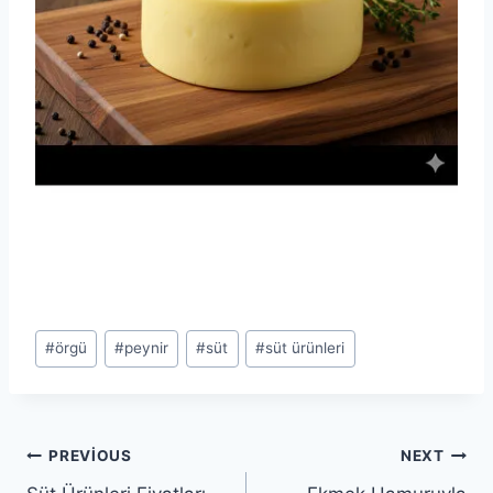
Post
#
örgü
#
peynir
#
süt
#
süt ürünleri
Tags:
Yazı
PREVIOUS
NEXT