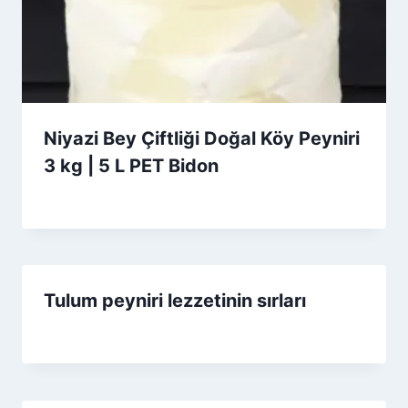
Niyazi Bey Çiftliği Doğal Köy Peyniri
3 kg | 5 L PET Bidon
By
12 Ekim 2025
Admin
Tulum peyniri lezzetinin sırları
By
4 Eylül 2025
Admin