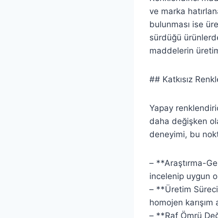
ve marka hatırlanab
bulunması ise üre
sürdüğü ürünlerde
maddelerin üretim 
## Katkısız Renkle
Yapay renklendiric
daha değişken ola
deneyimi, bu nokt
– **Araştırma-Gel
incelenip uygun ol
– **Üretim Süreci 
homojen karışım aç
– **Raf Ömrü Değer