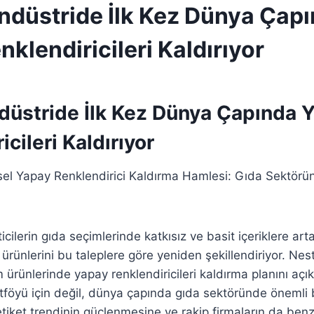
Endüstride İlk Kez Dünya Çap
klendiricileri Kaldırıyor
ndüstride İlk Kez Dünya Çapında 
icileri Kaldırıyor
sel Yapay Renklendirici Kaldırma Hamlesi: Gıda Sektörün
lerin gıda seçimlerinde katkısız ve basit içeriklere artan 
e ürünlerini bu taleplere göre yeniden şekillendiriyor. Nest
ürünlerinde yapay renklendiricileri kaldırma planını açı
föyü için değil, dünya çapında gıda sektöründe önemli 
tiket trendinin güçlenmesine ve rakip firmaların da ben