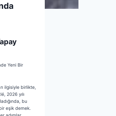
ında
Yapay
de Yeni Bir
ilgisiyle birlikte,
lé, 2026 yılı
kladığında, bu
bir eşik demek.
zer adımlar