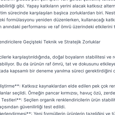
ilirliği gibi. Yapay katkıların yerini alacak katkısız altern
tim sürecinde karşılaşılan başlıca zorluklardan biri. Nes
ki formülasyonu yeniden düzenlerken, kullanacağı katkı
anındaki performansı ve raf ömrü üzerindeki etkilerini tit
ndiricilere Geçişteki Teknik ve Stratejik Zorluklar
ilerle karşılaştırıldığında, doğal boyaların stabilitesi ve
biliyor. Bu da ürünün raf ömrü, tat ve dokusunu etkileyeb
ada kapsamlı bir deneme yanılma süreci gerektirdiğini 
iştirme**: Katkısız kaynaklardan elde edilen pek çok r
anlar seçildi. Örneğin pancar kırmızısı, havuç özü, zerde
Testleri**: Seçilen organik renklendiricilerin ürün stabili
ısından güvenilirliği test edildi.
lendirmesi**: Yeni formüllerin ürünlerin tazeliğini ve tü