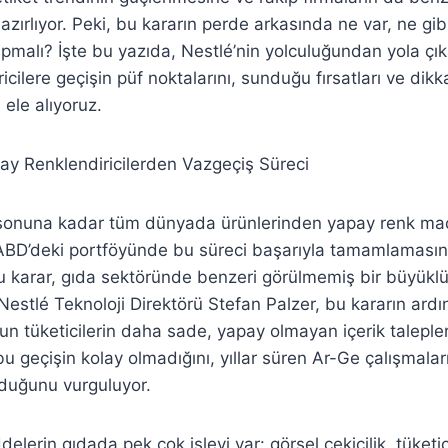
ırlıyor. Peki, bu kararın perde arkasında ne var, ne gibi 
yapmalı? İşte bu yazıda, Nestlé’nin yolculuğundan yola 
ricilere geçişin püf noktalarını, sunduğu fırsatları ve dikk
 ele alıyoruz.
ay Renklendiricilerden Vazgeçiş Süreci
ı sonuna kadar tüm dünyada ürünlerinden yapay renk ma
 ABD’deki portföyünde bu süreci başarıyla tamamlaması
u karar, gıda sektöründe benzeri görülmemiş bir büyükl
 Nestlé Teknoloji Direktörü Stefan Palzer, bu kararın ard
n tüketicilerin daha sade, yapay olmayan içerik taleple
bu geçişin kolay olmadığını, yıllar süren Ar-Ge çalışmalar
duğunu vurguluyor.
elerin gıdada pek çok işlevi var: görsel çekicilik, tüketici