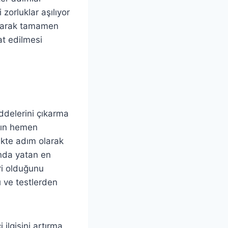
zorluklar aşılıyor
çıkarak tamamen
at edilmesi
ddelerini çıkarma
nın hemen
ükte adım olarak
ında yatan en
ri olduğunu
ı ve testlerden
 ilgisini artırma