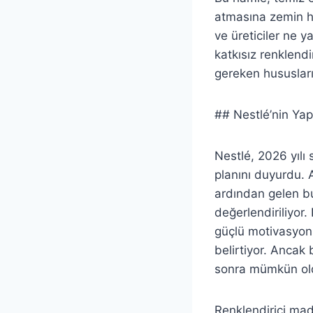
atmasına zemin haz
ve üreticiler ne 
katkısız renklendi
gereken hususları
## Nestlé’nin Yap
Nestlé, 2026 yıl
planını duyurdu.
ardından gelen b
değerlendiriliyor.
güçlü motivasyonu
belirtiyor. Ancak 
sonra mümkün ol
Renklendirici madd