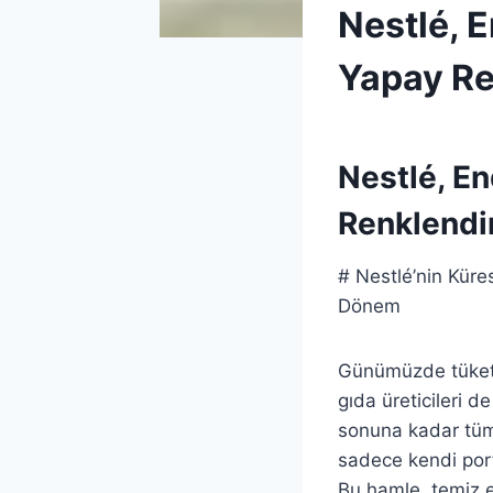
NESTLÉ
Nestlé, 
|
UNCATEGORIZED
Yapay Ren
By
1 Temmuz 2026
Admin
Nestlé, E
Renklendir
# Nestlé’nin Küre
Dönem
Günümüzde tüketici
gıda üreticileri d
sonuna kadar tüm 
sadece kendi port
Bu hamle, temiz e