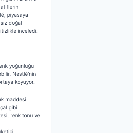
atiflerin
tlé, piyasaya
sız doğal
izlikle inceledi.
 renk yoğunluğu
ilir. Nestlé’nin
ortaya koyuyor.
enk maddesi
çal gibi.
tesi, renk tonu ve
ketici