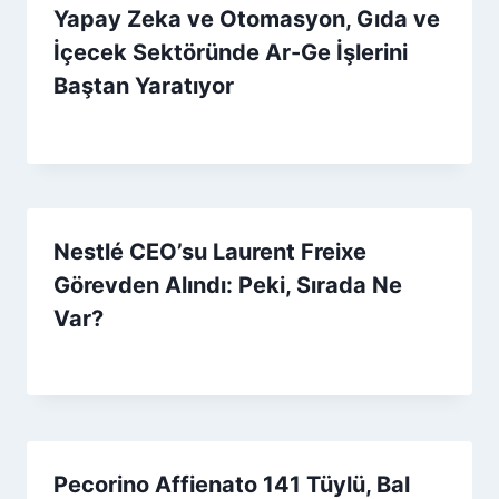
Yapay Zeka ve Otomasyon, Gıda ve
İçecek Sektöründe Ar-Ge İşlerini
Baştan Yaratıyor
By
27 Mayıs 2026
Admin
Nestlé CEO’su Laurent Freixe
Görevden Alındı: Peki, Sırada Ne
Var?
By
1 Eylül 2025
Admin
Pecorino Affienato 141 Tüylü, Bal