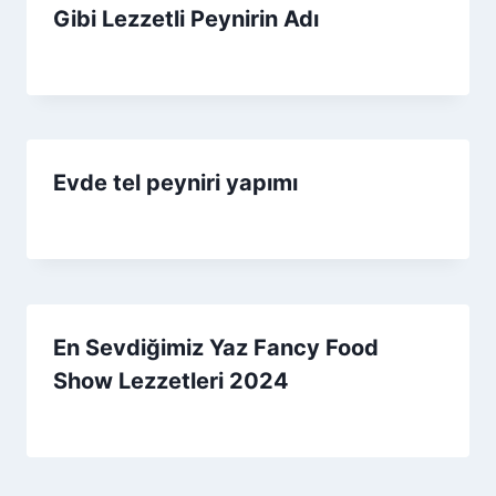
Gibi Lezzetli Peynirin Adı
By
7 Eylül 2025
Admin
Evde tel peyniri yapımı
By
6 Eylül 2025
Admin
En Sevdiğimiz Yaz Fancy Food
Show Lezzetleri 2024
By
8 Temmuz 2026
Admin