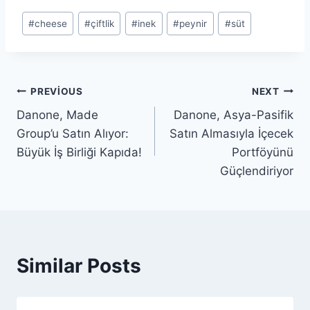
Post
#
cheese
#
çiftlik
#
inek
#
peynir
#
süt
Tags:
Yazı
PREVIOUS
NEXT
Danone, Made
Danone, Asya-Pasifik
gezinmesi
Group’u Satın Alıyor:
Satın Almasıyla İçecek
Büyük İş Birliği Kapıda!
Portföyünü
Güçlendiriyor
Similar Posts