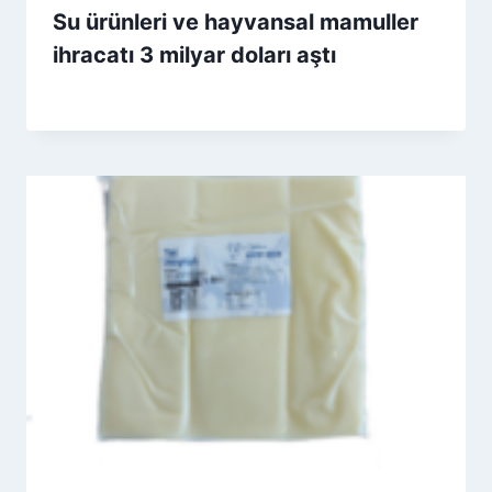
Su ürünleri ve hayvansal mamuller
ihracatı 3 milyar doları aştı
By
15 Eylül 2021
Admin