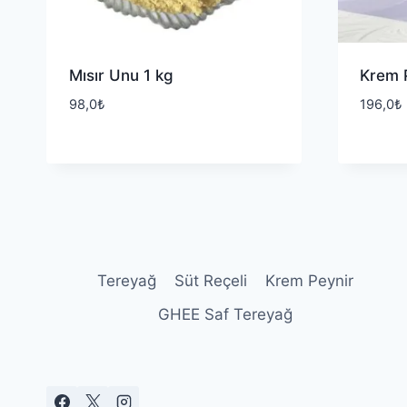
Mısır Unu 1 kg
Krem 
98,0
₺
196,0
₺
Tereyağ
Süt Reçeli
Krem Peynir
GHEE Saf Tereyağ