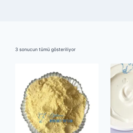
Popülerliğe
3 sonucun tümü gösteriliyor
göre
sıralandı