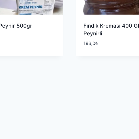
Peynir 500gr
Fındık Kreması 400 G
Peynirli
196,0
₺