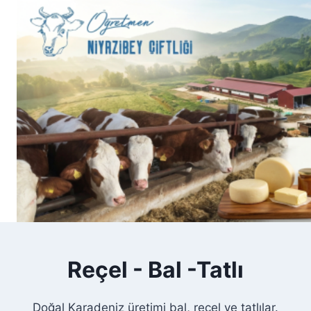
Skip
to
content
Reçel - Bal -Tatlı
Doğal Karadeniz üretimi bal, reçel ve tatlılar.