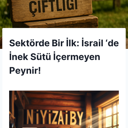
UNCATEGORIZED
Sektörde Bir İlk: İsrail ‘de
İnek Sütü İçermeyen
Peynir!
By
12 Eylül 2025
Admin