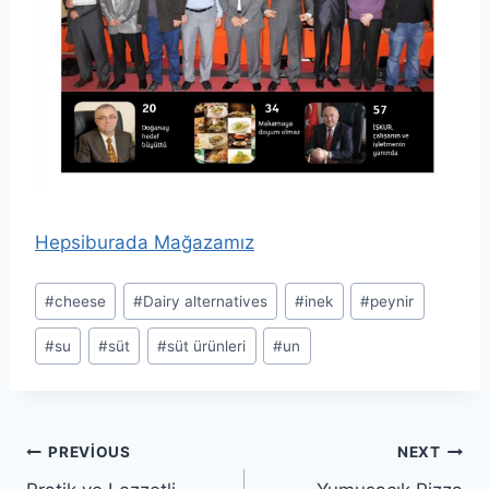
Hepsiburada Mağazamız
Post
#
cheese
#
Dairy alternatives
#
inek
#
peynir
Tags:
#
su
#
süt
#
süt ürünleri
#
un
Yazı
PREVIOUS
NEXT