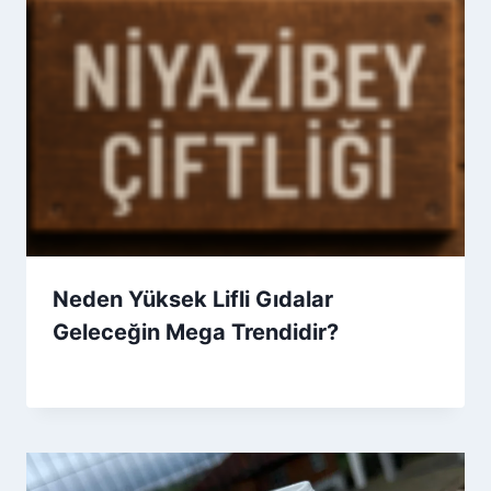
Neden Yüksek Lifli Gıdalar
Geleceğin Mega Trendidir?
By
22 Nisan 2026
Admin