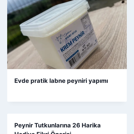
Evde pratik labne peyniri yapımı
By
4 Eylül 2025
Admin
Peynir Tutkunlarına 26 Harika