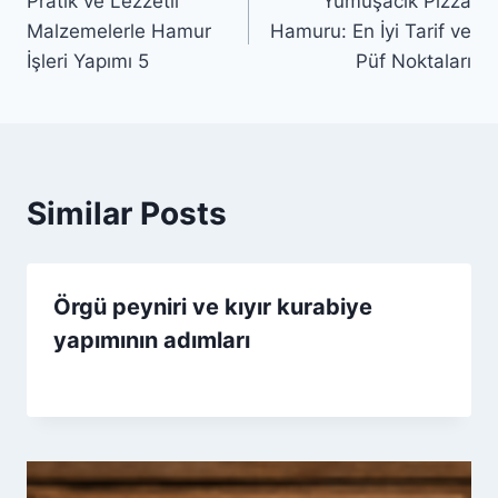
Pratik ve Lezzetli
Yumuşacık Pizza
gezinmesi
Malzemelerle Hamur
Hamuru: En İyi Tarif ve
İşleri Yapımı 5
Püf Noktaları
Similar Posts
Örgü peyniri ve kıyır kurabiye
yapımının adımları
By
8 Ocak 2026
Admin