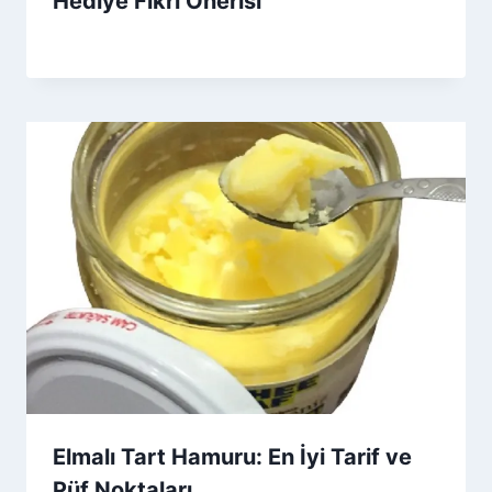
Hediye Fikri Önerisi
By
25 Kasım 2025
Admin
Elmalı Tart Hamuru: En İyi Tarif ve
Püf Noktaları