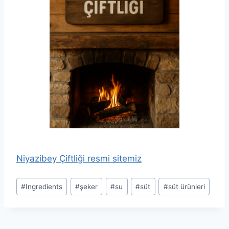
Niyazibey Çiftliği resmi sitemiz
Post
#
Ingredients
#
şeker
#
su
#
süt
#
süt ürünleri
Tags: