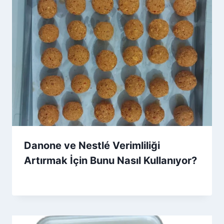
Danone ve Nestlé Verimliliği
Artırmak İçin Bunu Nasıl Kullanıyor?
By
30 Nisan 2026
Admin