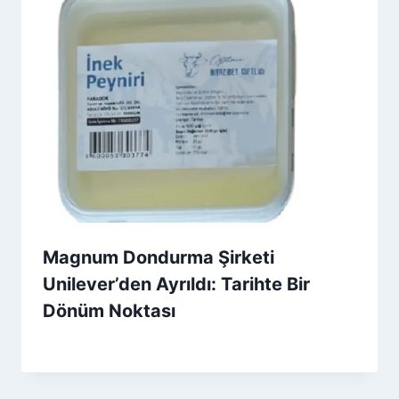
Magnum Dondurma Şirketi
Unilever’den Ayrıldı: Tarihte Bir
Dönüm Noktası
By
8 Aralık 2025
Admin