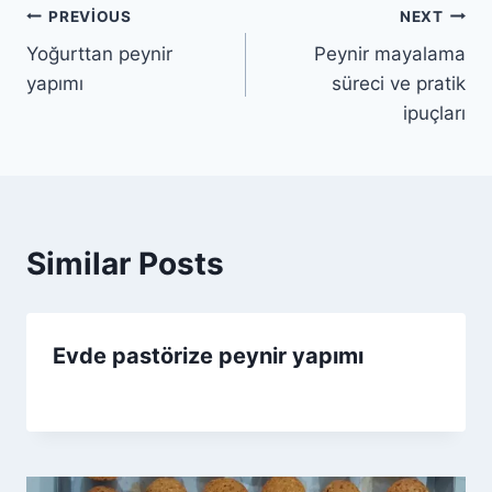
Yazı
PREVIOUS
NEXT
Yoğurttan peynir
Peynir mayalama
gezinmesi
yapımı
süreci ve pratik
ipuçları
Similar Posts
Evde pastörize peynir yapımı
By
30 Mart 2026
Admin