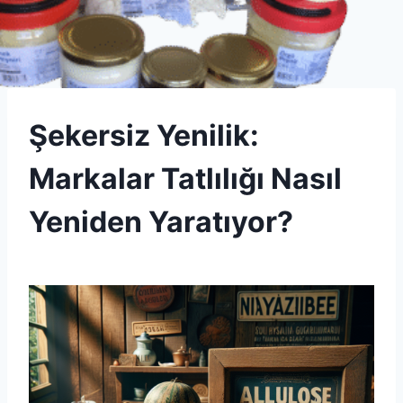
INGREDIENTS
Şekersiz Yenilik:
|
UNCATEGORIZED
Markalar Tatlılığı Nasıl
Yeniden Yaratıyor?
By
26 Mart 2026
Admin