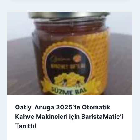
Oatly, Anuga 2025’te Otomatik
Kahve Makineleri için BaristaMatic’i
Tanıttı!
By
10 Ekim 2025