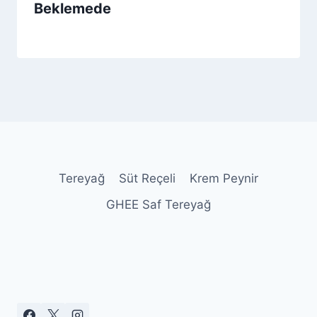
Beklemede
By
27 Kasım 2025
Admin
Tereyağ
Süt Reçeli
Krem Peynir
GHEE Saf Tereyağ