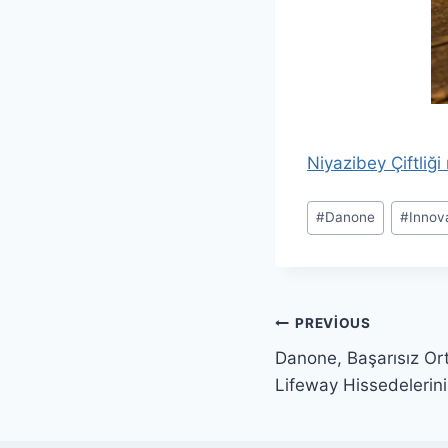
Niyazibey Çiftliği
Post
#
Danone
#
Innov
Tags:
Yazı
PREVIOUS
Danone, Başarısız Ort
gezinmesi
Lifeway Hissedelerini