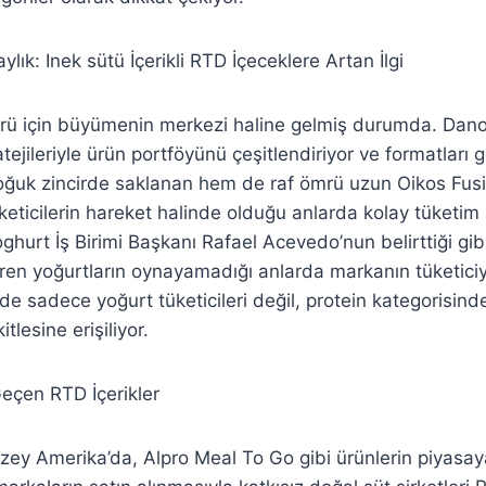
ylık: Inek sütü İçerikli RTD İçeceklere Artan İlgi
örü için büyümenin merkezi haline gelmiş durumda. Dano
atejileriyle ürün portföyünü çeşitlendiriyor ve formatları g
uk zincirde saklanan hem de raf ömrü uzun Oikos Fusi
üketicilerin hareket halinde olduğu anlarda kolay tüketi
hurt İş Birimi Başkanı Rafael Acevedo’nun belirttiği gibi
ren yoğurtların oynayamadığı anlarda markanın tüketici
de sadece yoğurt tüketicileri değil, protein kategorisind
itlesine erişiliyor.
eçen RTD İçerikler
zey Amerika’da, Alpro Meal To Go gibi ürünlerin piyasay