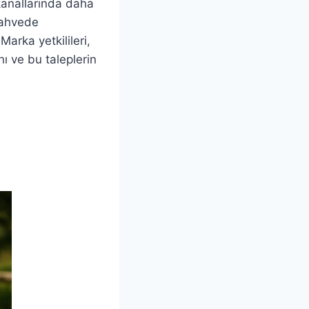
kanallarında daha
 kahvede
arka yetkilileri,
ını ve bu taleplerin