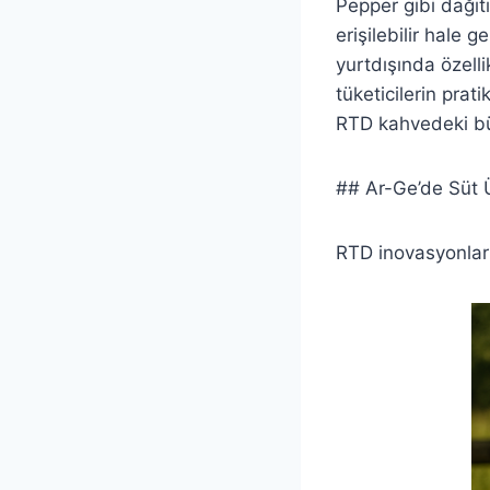
Pepper gibi dağıt
erişilebilir hale 
yurtdışında özelli
tüketicilerin prati
RTD kahvedeki büy
## Ar-Ge’de Süt Ü
RTD inovasyonları