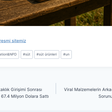
 resmi sitemiz
ation&NPD
#
süt
#
süt ürünleri
#
un
aklık Girişimi Sonrası
Viral Malzemelerin Arkas
 67.4 Milyon Dolara Sattı
Sorunu