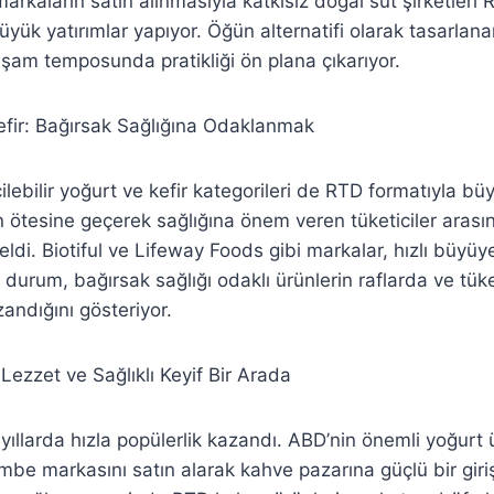
arkaların satın alınmasıyla katkısız doğal süt şirketleri
yük yatırımlar yapıyor. Öğün alternatifi olarak tasarlana
aşam temposunda pratikliği ön plana çıkarıyor.
efir: Bağırsak Sağlığına Odaklanmak
çilebilir yoğurt ve kefir kategorileri de RTD formatıyla büy
n ötesine geçerek sağlığına önem veren tüketiciler arası
geldi. Biotiful ve Lifeway Foods gibi markalar, hızlı büyü
u durum, bağırsak sağlığı odaklı ürünlerin raflarda ve tüke
zandığını gösteriyor.
ezzet ve Sağlıklı Keyif Bir Arada
ıllarda hızla popülerlik kazandı. ABD’nin önemli yoğurt ü
be markasını satın alarak kahve pazarına güçlü bir giriş