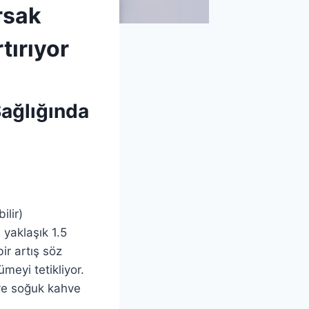
rsak
tırıyor
Sağlığında
ilir)
 yaklaşık 1.5
ir artış söz
meyi tetikliyor.
 ve soğuk kahve