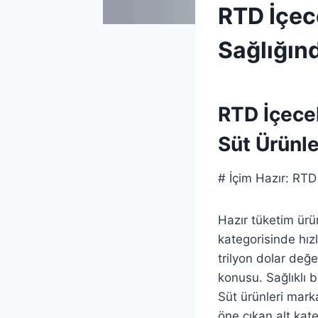
INNOVATION&NPD
RTD İçec
|
UNCATEGORIZED
Sağlığınd
By
21 Mayıs 2026
Admin
RTD İçecek
Süt Ürünle
# İçim Hazır: RTD
Hazır tüketim ürün
kategorisinde hızl
trilyon dolar değe
konusu. Sağlıklı b
Süt ürünleri mark
öne çıkan alt kate