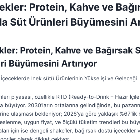
ekler: Protein, Kahve ve Bağı
a Süt Ürünleri Büyümesini Ar
ler: Protein, Kahve ve Bağırsak 
ri Büyümesini Artırıyor
 İçeceklerde Inek sütü Ürünlerinin Yükselişi ve Geleceği
leri piyasası, özellikle RTD (Ready-to-Drink – Hazır İçileb
a büyüyor. 2030’ların ortalarına gelindiğinde, bu pazarın
rine ulaşması bekleniyor; 2026’ya göre yaklaşık %67’lik b
eslenme, uygun fiyat, ve ölçülü tüketim trendleri bu büyü
aları için ise dengeli shake’ler, bağırsak dostu içecekler
goriler olarak dikkat çekiyor.