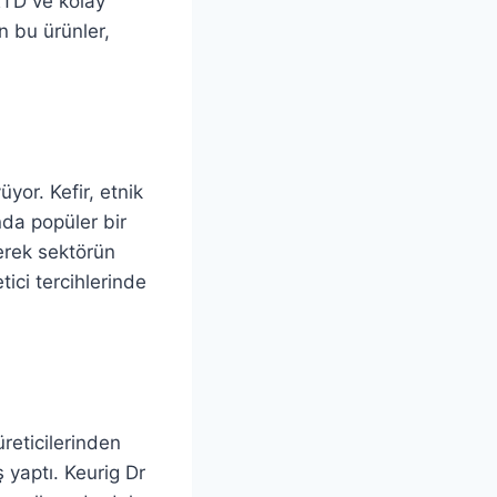
 RTD ve kolay
n bu ürünler,
üyor. Kefir, etnik
nda popüler bir
yerek sektörün
tici tercihlerinde
reticilerinden
 yaptı. Keurig Dr