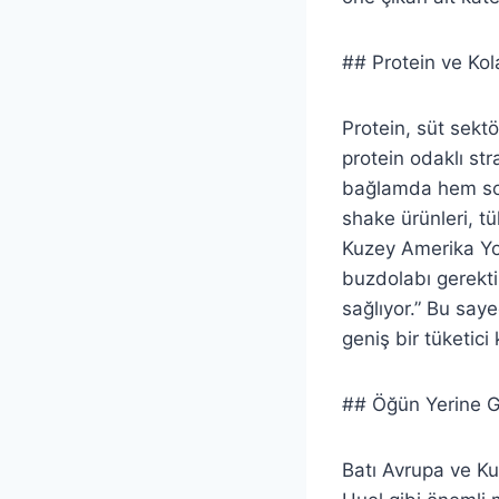
## Protein ve Kola
Protein, süt sekt
protein odaklı str
bağlamda hem soğ
shake ürünleri, t
Kuzey Amerika Yog
buzdolabı gerekti
sağlıyor.” Bu saye
geniş bir tüketici k
## Öğün Yerine G
Batı Avrupa ve Ku