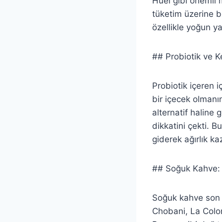
Huel gibi önemli m
tüketim üzerine bü
özellikle yoğun y
## Probiotik ve K
Probiotik içeren i
bir içecek olmanı
alternatif haline 
dikkatini çekti. B
giderek ağırlık ka
## Soğuk Kahve: L
Soğuk kahve son y
Chobani, La Colom