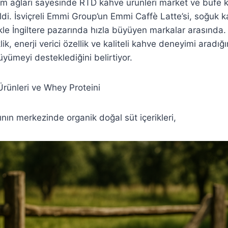
ım ağları sayesinde RTD kahve ürünleri market ve büfe 
geldi. İsviçreli Emmi Group’un Emmi Caffè Latte’si, soğuk
kle İngiltere pazarında hızla büyüyen markalar arasında. M
klik, enerji verici özellik ve kaliteli kahve deneyimi aradığ
ümeyi desteklediğini belirtiyor.
rünleri ve Whey Proteini
nın merkezinde organik doğal süt içerikleri,