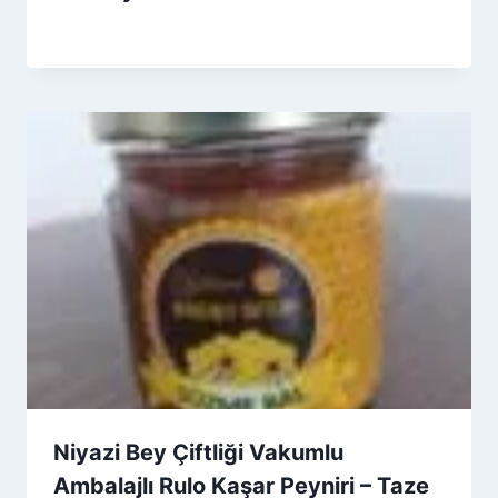
By
1 Temmuz 2026
Admin
Niyazi Bey Çiftliği Vakumlu
Ambalajlı Rulo Kaşar Peyniri – Taze