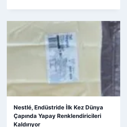
By
4 Eylül 2025
Admin
Nestlé, Endüstride İlk Kez Dünya
Çapında Yapay Renklendiricileri
Kaldırıyor