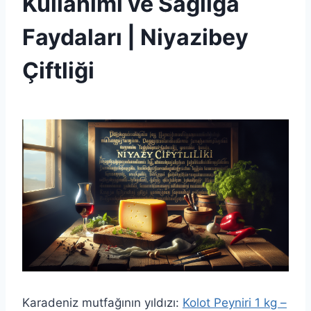
Kullanımı ve Sağlığa
Faydaları | Niyazibey
Çiftliği
By
30 Ağustos 2025
Admin
Karadeniz mutfağının yıldızı:
Kolot Peyniri 1 kg –