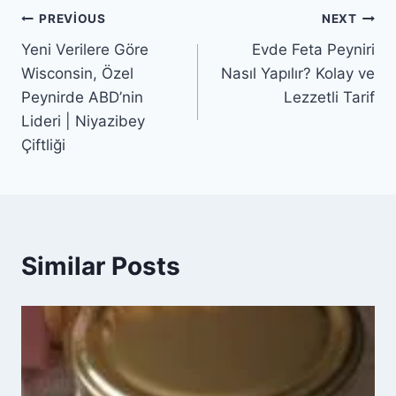
Yazı
PREVIOUS
NEXT
Yeni Verilere Göre
Evde Feta Peyniri
gezinmesi
Wisconsin, Özel
Nasıl Yapılır? Kolay ve
Peynirde ABD’nin
Lezzetli Tarif
Lideri | Niyazibey
Çiftliği
Similar Posts