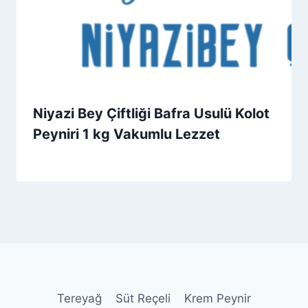
Niyazi Bey Çiftliği Bafra Usulü Kolot
Peyniri 1 kg Vakumlu Lezzet
By
29 Kasım 2025
Admin
Tereyağ
Süt Reçeli
Krem Peynir