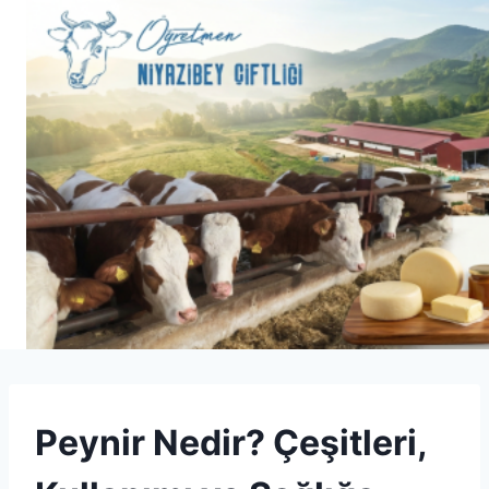
Skip
to
content
UNCATEGORIZED
Peynir Nedir? Çeşitleri,