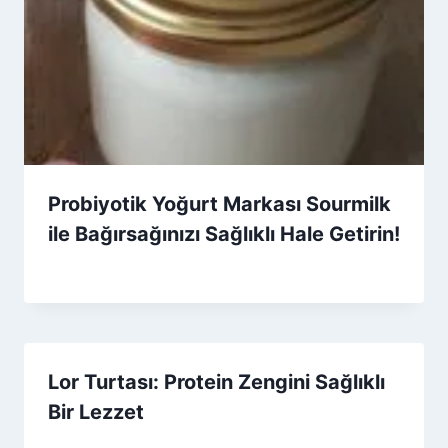
Probiyotik Yoğurt Markası Sourmilk
ile Bağırsağınızı Sağlıklı Hale Getirin!
By
27 Eylül 2025
Admin
Lor Turtası: Protein Zengini Sağlıklı
Bir Lezzet