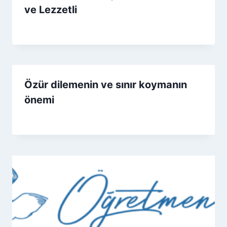
ve Lezzetli
By
25 Kasım 2025
Admin
Özür dilemenin ve sınır koymanın
önemi
By
4 Nisan 2026
Admin