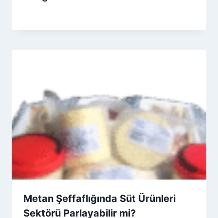
By
31 Aralık 2025
Admin
Metan Şeffaflığında Süt Ürünleri
Sektörü Parlayabilir mi?