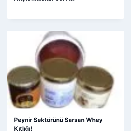
By
2 Ocak 2026
Admin
Peynir Sektörünü Sarsan Whey
Kıtlığı!