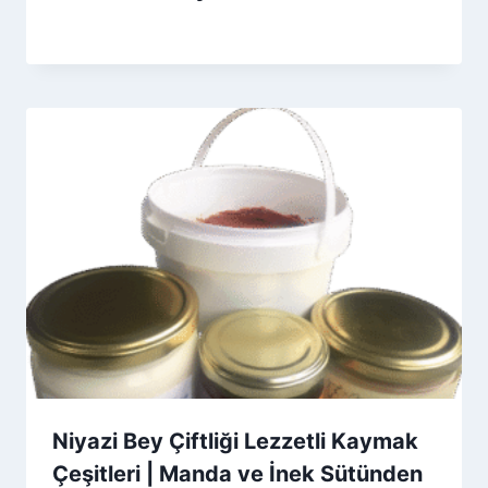
By
9 Haziran 2026
Admin
Niyazi Bey Çiftliği Lezzetli Kaymak
Çeşitleri | Manda ve İnek Sütünden