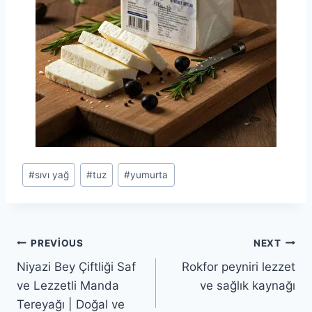
Post
#
sıvı yağ
#
tuz
#
yumurta
Tags:
Yazı
PREVIOUS
NEXT
Niyazi Bey Çiftliği Saf
Rokfor peyniri lezzet
gezinmesi
ve Lezzetli Manda
ve sağlık kaynağı
Tereyağı | Doğal ve