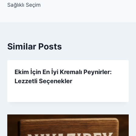
Sağlıklı Seçim
Similar Posts
Ekim İçin En İyi Kremalı Peynirler:
Lezzetli Seçenekler
By
7 Ekim 2025
Admin