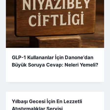
GLP-1 Kullananlar İçin Danone’dan
Büyük Soruya Cevap: Neleri Yemeli?
By
7 Aralık 2025
Admin
Yılbaşı Gecesi İçin En Lezzetli
Atıştırmalıklar Servisi