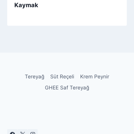
Kaymak
By
11 Aralık 2025
Admin
Tereyağ
Süt Reçeli
Krem Peynir
GHEE Saf Tereyağ