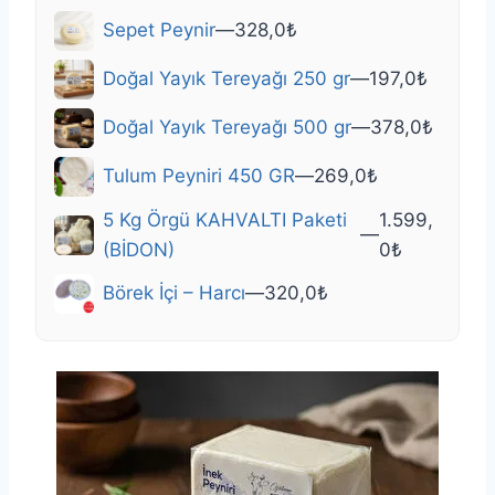
Sepet Peynir
—
328,0
₺
Doğal Yayık Tereyağı 250 gr
—
197,0
₺
Doğal Yayık Tereyağı 500 gr
—
378,0
₺
Tulum Peyniri 450 GR
—
269,0
₺
5 Kg Örgü KAHVALTI Paketi
1.599,
—
(BİDON)
0
₺
Börek İçi – Harcı
—
320,0
₺