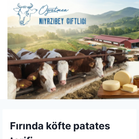
Skip
to
content
SU
Fırında köfte patates
|
TEREYAĞI