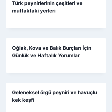
Türk peynirlerinin çeşitleri ve
mutfaktaki yerleri
By
27 Kasım 2025
Admin
Oğlak, Kova ve Balık Burçları İçin
Günlük ve Haftalık Yorumlar
By
23 Aralık 2025
Admin
Geleneksel örgü peyniri ve havuçlu
kek keşfi
By
22 Kasım 2025