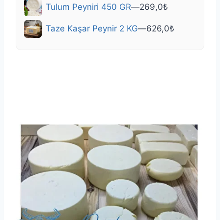
Tulum Peyniri 450 GR
—
269,0
₺
Taze Kaşar Peynir 2 KG
—
626,0
₺