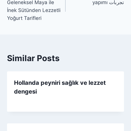
Geleneksel Maya ile
yapımı تجربات
İnek Sütünden Lezzetli
Yoğurt Tarifleri
Similar Posts
Hollanda peyniri sağlık ve lezzet
dengesi
By
12 Mart 2026
Admin