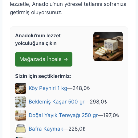
lezzetle, Anadolu’nun yöresel tatlarını sofranıza
getirmiş oluyorsunuz.
Anadolu’nun lezzet
yolculuğuna çıkın
Mağazada İncele →
Sizin için seçtiklerimiz:
Köy Peyniri 1 kg
—
248,0
₺
Beklemiş Kaşar 500 gr
—
298,0
₺
Doğal Yayık Tereyağı 250 gr
—
197,0
₺
Bafra Kaymak
—
228,0
₺