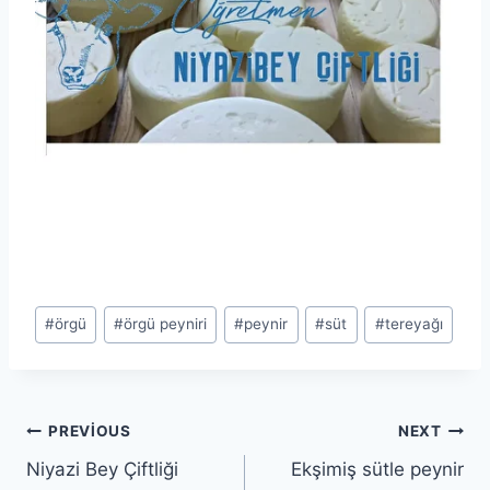
Post
#
örgü
#
örgü peyniri
#
peynir
#
süt
#
tereyağı
Tags:
Yazı
PREVIOUS
NEXT
Niyazi Bey Çiftliği
Ekşimiş sütle peynir
gezinmesi