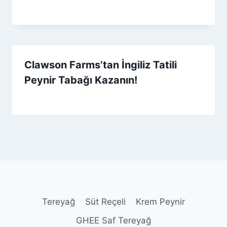
By
4 Mayıs 2026
Admin
Clawson Farms’tan İngiliz Tatili
Peynir Tabağı Kazanın!
By
12 Aralık 2025
Admin
Tereyağ
Süt Reçeli
Krem Peynir
GHEE Saf Tereyağ