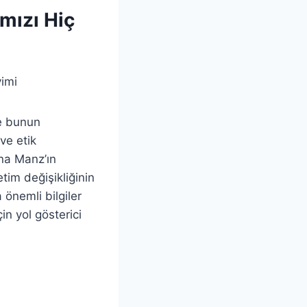
mızı Hiç
yimi
ve bunun
ve etik
na Manz’ın
tim değişikliğinin
önemli bilgiler
in yol gösterici