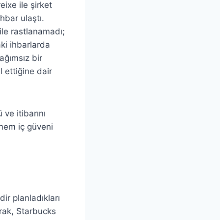
ixe ile şirket
ihbar ulaştı.
ile rastlanamadı;
aki ihbarlarda
bağımsız bir
l ettiğine dair
 ve itibarını
 hem iç güveni
ir planladıkları
arak, Starbucks