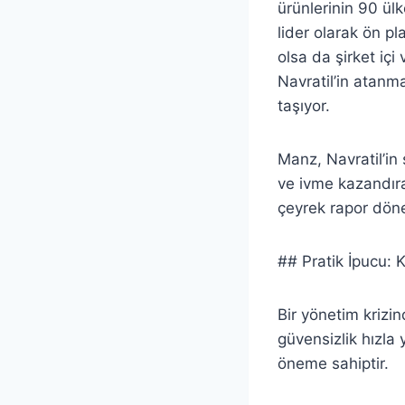
ürünlerinin 90 ülk
lider olarak ön p
olsa da şirket içi
Navratil’in atanm
taşıyor.
Manz, Navratil’in 
ve ivme kazandıra
çeyrek rapor dön
## Pratik İpucu: K
Bir yönetim krizin
güvensizlik hızla 
öneme sahiptir.