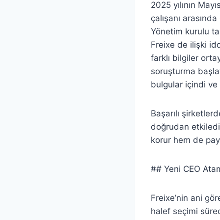
2025 yılının Mayıs
çalışanı arasında e
Yönetim kurulu ta
Freixe de ilişki i
farklı bilgiler or
soruşturma başlatt
bulgular içindi v
Başarılı şirketlerd
doğrudan etkiledi
korur hem de payd
## Yeni CEO Atama
Freixe’nin ani gö
halef seçimi sürec