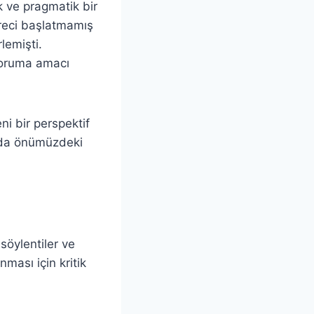
ik ve pragmatik bir
üreci başlatmamış
lemişti.
 koruma amacı
ni bir perspektif
ı da önümüzdeki
söylentiler ve
nması için kritik