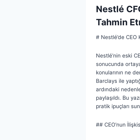
Nestlé CF
Tahmin Et
# Nestlé’de CEO Kr
Nestlé’nin eski CE
sonucunda ortaya 
konularının ne de
Barclays ile yapt
ardındaki nedenle
paylaşıldı. Bu ya
pratik ipuçları su
## CEO’nun İlişki