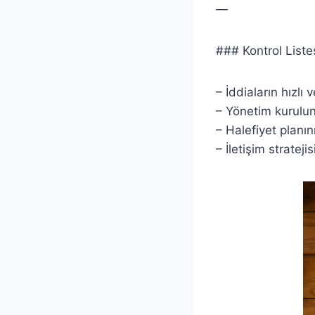
—
### Kontrol Liste
– İddiaların hızlı
– Yönetim kurulun
– Halefiyet planı
– İletişim strateji