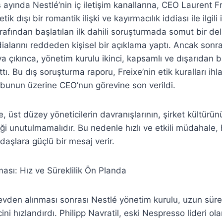
 ayında Nestlé’nin iç iletişim kanallarına, CEO Laurent Fre
tik dışı bir romantik ilişki ve kayırmacılık iddiası ile ilgili 
rafından başlatılan ilk dahili soruşturmada somut bir del
ddialarını reddeden kişisel bir açıklama yaptı. Ancak sonr
taya çıkınca, yönetim kurulu ikinci, kapsamlı ve dışarıdan 
ı. Bu dış soruşturma raporu, Freixe’nin etik kuralları ihla
e bunun üzerine CEO’nun görevine son verildi.
e, üst düzey yöneticilerin davranışlarının, şirket kültürünü
ği unutulmamalıdır. Bu nedenle hızlı ve etkili müdahale,
aşlara güçlü bir mesaj verir.
sı: Hız ve Süreklilik Ön Planda
revden alınması sonrası Nestlé yönetim kurulu, uzun süred
ini hızlandırdı. Philipp Navratil, eski Nespresso lideri ol