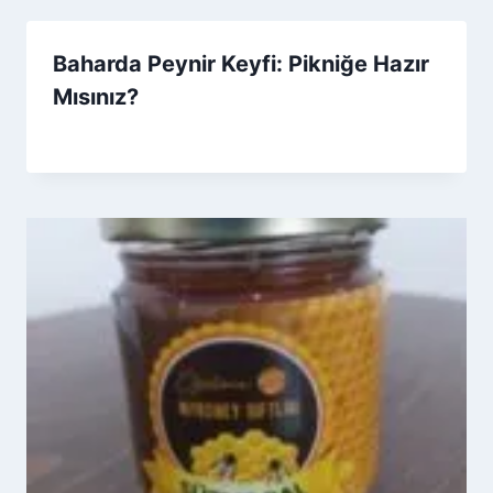
Baharda Peynir Keyfi: Pikniğe Hazır
Mısınız?
By
31 Mart 2026
Admin