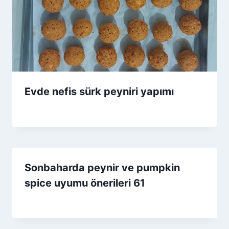
Evde nefis sürk peyniri yapımı
By
4 Eylül 2025
Admin
Sonbaharda peynir ve pumpkin
spice uyumu önerileri 61
By
1 Ekim 2025
Admin