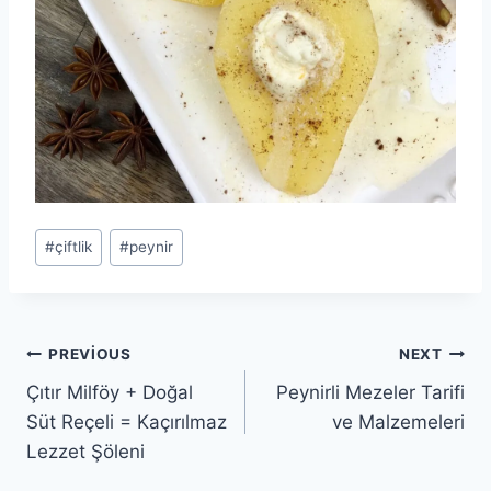
Post
#
çiftlik
#
peynir
Tags:
Yazı
PREVIOUS
NEXT
Çıtır Milföy + Doğal
Peynirli Mezeler Tarifi
gezinmesi
Süt Reçeli = Kaçırılmaz
ve Malzemeleri
Lezzet Şöleni