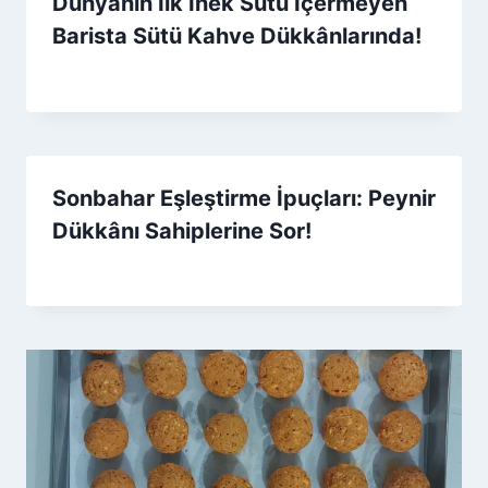
Dünyanın İlk İnek Sütü İçermeyen
Barista Sütü Kahve Dükkânlarında!
By
2 Aralık 2025
Admin
Sonbahar Eşleştirme İpuçları: Peynir
Dükkânı Sahiplerine Sor!
By
15 Ekim 2025
Admin