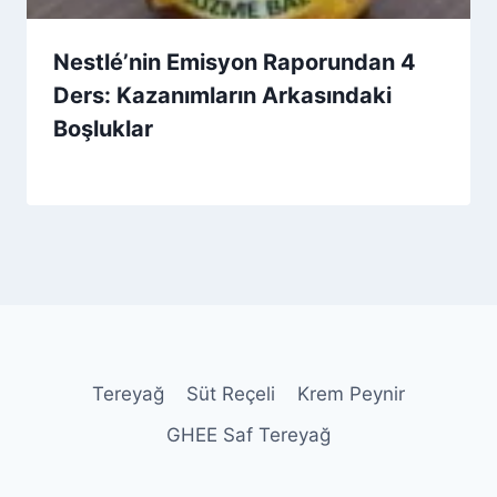
Nestlé’nin Emisyon Raporundan 4
Ders: Kazanımların Arkasındaki
Boşluklar
By
22 Mart 2026
Admin
Tereyağ
Süt Reçeli
Krem Peynir
GHEE Saf Tereyağ