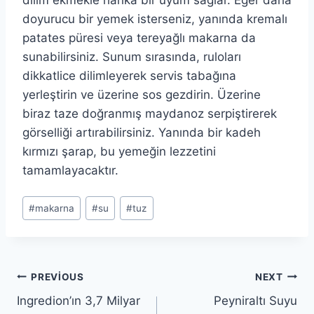
doyurucu bir yemek isterseniz, yanında kremalı
patates püresi veya tereyağlı makarna da
sunabilirsiniz. Sunum sırasında, ruloları
dikkatlice dilimleyerek servis tabağına
yerleştirin ve üzerine sos gezdirin. Üzerine
biraz taze doğranmış maydanoz serpiştirerek
görselliği artırabilirsiniz. Yanında bir kadeh
kırmızı şarap, bu yemeğin lezzetini
tamamlayacaktır.
Post
#
makarna
#
su
#
tuz
Tags:
Yazı
PREVIOUS
NEXT
Ingredion’ın 3,7 Milyar
Peyniraltı Suyu
gezinmesi