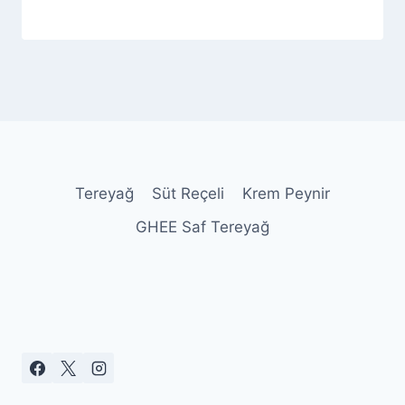
By
17 Eylül 2025
Admin
Tereyağ
Süt Reçeli
Krem Peynir
GHEE Saf Tereyağ