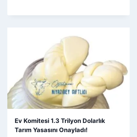
By
3 Eylül 2025
Admin
Ev Komitesi 1.3 Trilyon Dolarlık
Tarım Yasasını Onayladı!