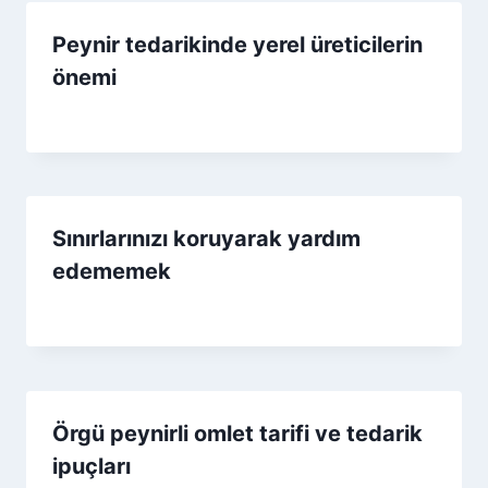
Peynir tedarikinde yerel üreticilerin
önemi
By
7 Eylül 2025
Admin
Sınırlarınızı koruyarak yardım
edememek
By
21 Kasım 2025
Admin
Örgü peynirli omlet tarifi ve tedarik
ipuçları