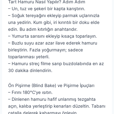
Tart Hamuru Nasıl Yapılır? Adım Adım
– Un, tuz ve şekeri bir kapta karıştırın.
– Soğuk tereyağını ekleyip parmak uçlarınızla
una yedirin. Kum gibi, iri kırıntılı bir doku elde
edin. Bu adım kıtırlığın anahtarıdır.
– Yumurta sarısını ekleyip kısaça toparlayın.
– Buzlu suyu azar azar ilave ederek hamuru
birleştirin. Fazla yoğurmayın; sadece
toparlanması yeterli.
– Hamuru streç filme sarıp buzdolabında en az
30 dakika dinlendirin.
Ön Pişirme (Blind Bake) ve Pişirme İpuçları
– Fırını 180°C’ye ısıtın.
– Dinlenen hamuru hafif unlanmış tezgahta
açın, kalıba yerleştirip kenarları düzeltin. Tabanı
çatalla delerek kabarmayı önleyin.