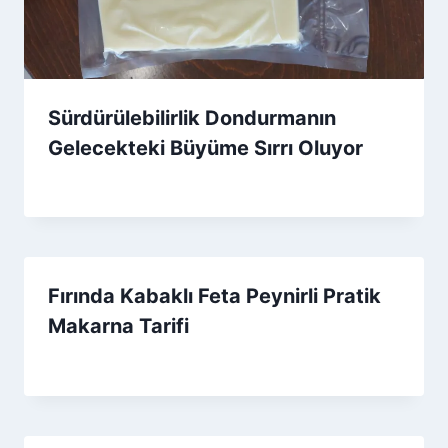
Sürdürülebilirlik Dondurmanın
Gelecekteki Büyüme Sırrı Oluyor
By
7 Haziran 2026
Admin
Fırında Kabaklı Feta Peynirli Pratik
Makarna Tarifi
By
26 Kasım 2025
Admin