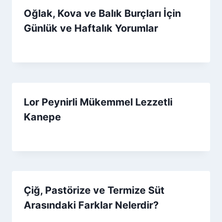
Oğlak, Kova ve Balık Burçları İçin
Günlük ve Haftalık Yorumlar
By
23 Aralık 2025
Admin
Lor Peynirli Mükemmel Lezzetli
Kanepe
By
24 Temmuz 2021
Admin
Çiğ, Pastörize ve Termize Süt
Arasındaki Farklar Nelerdir?