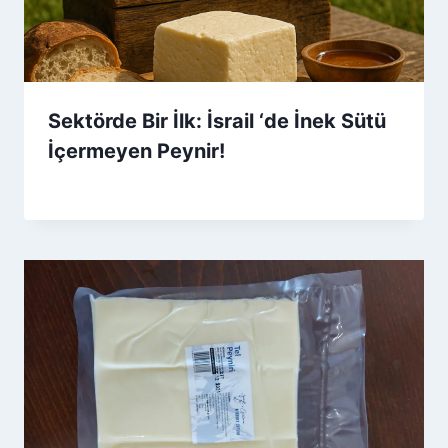
Sektörde Bir İlk: İsrail ‘de İnek Sütü
İçermeyen Peynir!
By
12 Eylül 2025
Admin