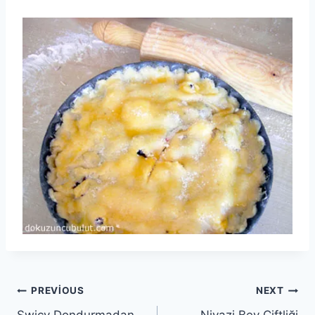
Yazı
PREVIOUS
NEXT
Swicy Dondurmadan
Niyazi Bey Çiftliği