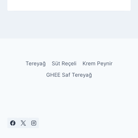
By
18 Temmuz 2026
Admin
Tereyağ
Süt Reçeli
Krem Peynir
GHEE Saf Tereyağ