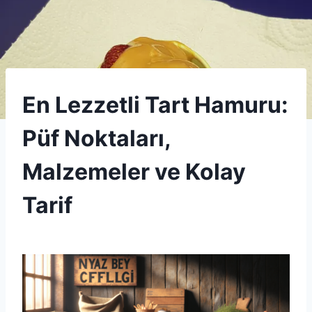
UNCATEGORIZED
En Lezzetli Tart Hamuru:
Püf Noktaları,
Malzemeler ve Kolay
Tarif
By
18 Ekim 2025
Admin