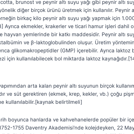
icotta, brunost ve peynir altı suyu yağı gibi peynir altı su
önelik diğer birçok ürünü üretmek için kullanılır. Peynir 
örneğin birkaç kilo peynir altı suyu yağı yapmak için 1.000 
3] Ayrıca ekmekler, krakerler ve ticari hamur işleri dahil
e hayvan yemlerinde bir katkı maddesidir. Peynir altı suy
ktalbümin ve β-laktoglobulinden oluşur. Üretim yöntemin
yrıca glikomakropeptidler (GMP) içerebilir. Ayrıca laktoz b
zi için kullanılabilecek bol miktarda laktoz kaynağıdır.[1
yapımından arta kalan peynir altı suyunun birçok kullanım
ır ve süt gerektiren (ekmek, krep, kekler, vb.) çoğu pişmi
e kullanılabilir.[kaynak belirtilmeli]
tarih boyunca hanlarda ve kahvehanelerde popüler bir iç
 1752-1755 Daventry Akademisi’nde kolejdeyken, 22 May