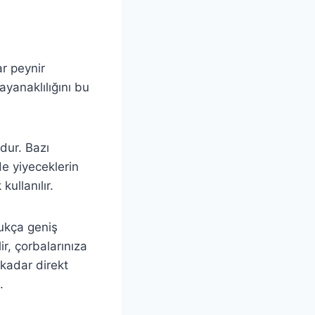
ar peynir
yanaklılığını bu
udur. Bazı
de yiyeceklerin
kullanılır.
dukça geniş
ir, çorbalarınıza
 kadar direkt
.