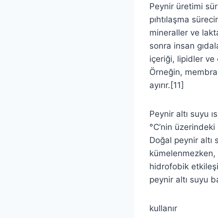
Peynir üretimi sür
pıhtılaşma süreci
mineraller ve lakt
sonra insan gıdalar
içeriği, lipidler v
Örneğin, membran 
ayırır.[11]
Peynir altı suyu ı
°C’nin üzerindeki 
Doğal peynir altı 
kümelenmezken, pe
hidrofobik etkileş
peynir altı suyu b
kullanır