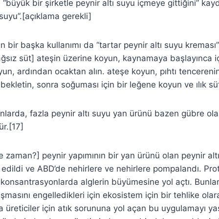
büyük bir şirketle peynir altı suyu içmeye gittiğini” kay
 suyu”.[açıklama gerekli]
n bir başka kullanımı da “tartar peynir altı suyu kreması”
yağsız süt] ateşin üzerine koyun, kaynamaya başlayınca iç
yun, ardından ocaktan alın. ateşe koyun, pıhtı tencereni
ekletin, sonra soğuması için bir leğene koyun ve ılık süt 
anlarda, fazla peynir altı suyu yan ürünü bazen gübre ola
ür.[17]
e zaman?] peynir yapımının bir yan ürünü olan peynir altı
 edildi ve ABD’de nehirlere ve nehirlere pompalandı. Pro
onsantrasyonlarda alglerin büyümesine yol açtı. Bunlar 
şmasını engelledikleri için ekosistem için bir tehlike olar
reticiler için atık sorununa yol açan bu uygulamayı ya