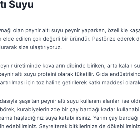
tı Suyu
nağı olan peynir altı suyu peynir yaparken, özellikle kaş
 elde edilen çok değerli bir üründür. Pastörize ederek da
urarak size ulaştırıyoruz.
peynir üretiminde kovaların dibinde biriken, arta kalan s
eynir altı suyu proteini olarak tüketilir. Gıda endüstrisin
rtırılması için toz haline getirilerek katkı maddesi olarak 
ydasıyla şaşırtan peynir altı suyu kullanım alanları ise ol
, börek, kurabiyelerinizde bir çay bardağı kadar kullanabil
karna haşladığınız suya katabilirsiniz. Yarım çay bardağı
h edebilirsiniz. Seyrelterek bitkilerinize de dökebilirsiniz