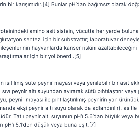
in bir karışımıdır.[4] Bunlar pH’dan bağımsız olarak doğ
roteinindeki amino asit sistein, vücutta her yerde buluna
lutatyon sentezi için bir substrattır; laboratuvar deneyler
ileşenlerinin hayvanlarda kanser riskini azaltabileceğini i
araştırmalar için bir yol önerdi.[5]
n ısıtılmış süte peynir mayası veya yenilebilir bir asit ekl
ı) sıvı peynir altı suyundan ayırarak sütü pıhtılaştırır veya p
suyu, peynir mayası ile pıhtılaştırılmış peynirin yan ürünüd
anda ekşi peynir altı suyu olarak da adlandırılır), asitle p
dür. Tatlı peynir altı suyunun pH’ı 5.6’dan büyük veya bun
un pH’ı 5.1’den düşük veya buna eşit.[7]