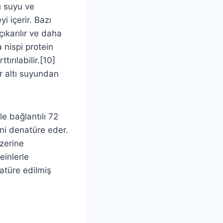
ı suyu ve
 içerir. Bazı
çıkarılır ve daha
a nispi protein
tırılabilir.[10]
r altı suyundan
le bağlantılı 72
rini denatüre eder.
üzerine
einlerle
natüre edilmiş