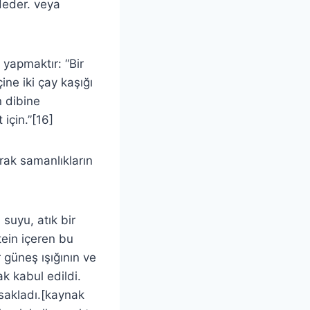
deder. veya
 yapmaktır: “Bir
ine iki çay kaşığı
n dibine
için.”[16]
rak samanlıkların
 suyu, atık bir
tein içeren bu
güneş ışığının ve
ak kabul edildi.
sakladı.[kaynak