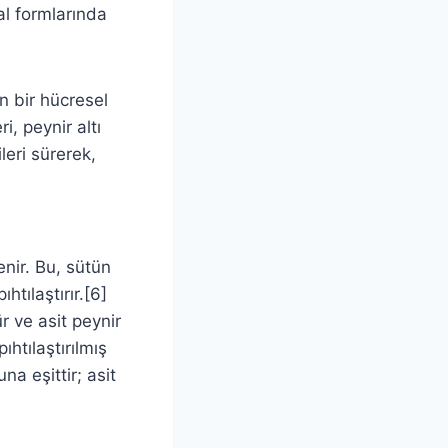
al formlarında
n bir hücresel
i, peynir altı
leri sürerek,
enir. Bu, sütün
ıhtılaştırır.[6]
ür ve asit peynir
ıhtılaştırılmış
a eşittir; asit