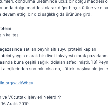
 çözümleri, dondurma üretiminde ucuz bir dolgu maddesi o
sonunda dolgu maddesi olarak diğer birçok ürüne ve nih
 devam ettiği bir dizi sağlıklı gıda ürününe girdi.
roteini
n kalitesi
mağazasında satılan peynir altı suyu proteini kapları
roteini yaygın olarak bir diyet takviyesi olarak pazarlan
asında buna çeşitli sağlık iddiaları atfedilmiştir.[18] Peyn
üt alerjilerinden sorumlu olsa da, sütteki başlıca alerjenle
dia.org/wiki/Whey
r ve Vücuttaki İşlevleri Nelerdir?
 16 Aralık 2019