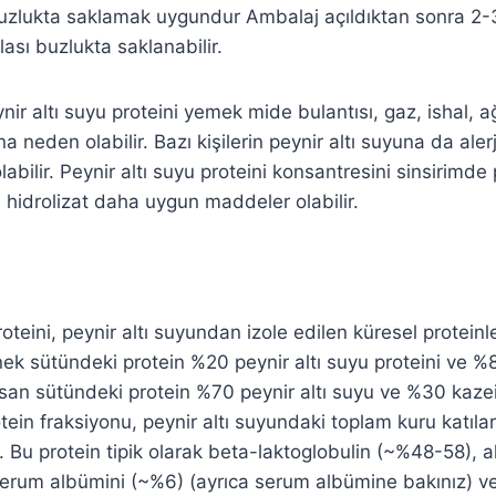
buzlukta saklamak uygundur Ambalaj açıldıktan sonra 2-
zlası buzlukta saklanabilir.
nir altı suyu proteini yemek mide bulantısı, gaz, ishal, a
na neden olabilir. Bazı kişilerin peynir altı suyuna da aler
abilir. Peynir altı suyu proteini konsantresini sinsirimd
a hidrolizat daha uygun maddeler olabilir.
roteini, peynir altı suyundan izole edilen küresel proteinl
nek sütündeki protein %20 peynir altı suyu proteini ve %
insan sütündeki protein %70 peynir altı suyu ve %30 kazei
tein fraksiyonu, peynir altı suyundaki toplam kuru katılar
. Bu protein tipik olarak beta-laktoglobulin (~%48-58), a
serum albümini (~%6) (ayrıca serum albümine bakınız) v