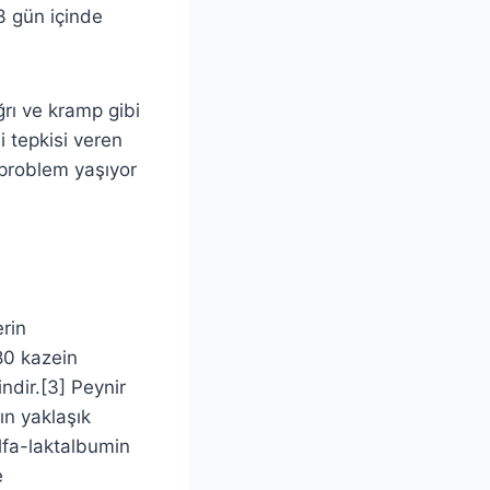
3 gün içinde
ğrı ve kramp gibi
ji tepkisi veren
e problem yaşıyor
erin
80 kazein
ndir.[3] Peynir
ın yaklaşık
lfa-laktalbumin
e