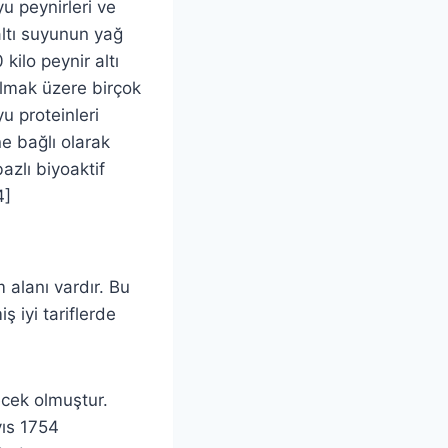
yu peynirleri ve
altı suyunun yağ
kilo peynir altı
 olmak üzere birçok
u proteinleri
e bağlı olarak
azlı biyoaktif
4]
 alanı vardır. Bu
ş iyi tariflerde
ecek olmuştur.
ıs 1754