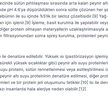
ecinde sütün pıhtılaşması sırasında arta kalan peynir alt
nde pH 4.6’ya düşürüldükten sonra sütte çözünen her şeyi
albümin ile su içinde %5’lik bir laktoz çözeltisidir.[9] Yağ 
ı için işlenir.[9] İşleme, basit kurutma ile yapılabilir vey
e diğer protein olmayan materyallerin uzaklaştırılmasıyla art
filtrasyonundan sonra sprey kurutma, proteinleri peyni
sı ile denatüre edilebilir. Yüksek ısı (pastörizasyon işlemiy
sürekli yüksek sıcaklıklar gibi) peynir altı suyu proteinle
suyu proteini, sütün rennetlenmesi veya asitleştirilmesi 
ynir altı suyu proteininin denatüre edilmesi, diğer prot
imleri ve bir protein jeli oluşumunu tetikler.[10] Isı ile de
azı insanlarda hala alerjiye neden olabilir.[12]