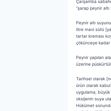
Çarşamba sabahı “
“şarap peynir altı
Peynir altı suyunu
litre mavi sütü [
tartar kreması ko
çökünceye kadar b
Peynir yapılan al
üzerine püskürtül
Tarihsel olarak [n
ürün olarak kabul
uygulama, büyük k
oksijenin suya ula
Hükümet sonunda ü