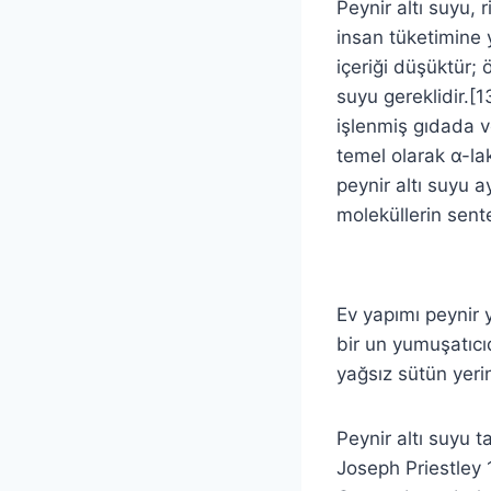
Peynir altı suyu, r
insan tüketimine y
içeriği düşüktür; 
suyu gereklidir.[1
işlenmiş gıdada v
temel olarak α-la
peynir altı suyu a
moleküllerin sente
Ev yapımı peynir 
bir un yumuşatıcıd
yağsız sütün yerin
Peynir altı suyu 
Joseph Priestley