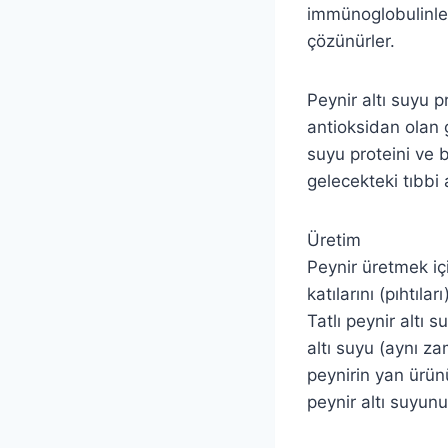
immünoglobulinler
çözünürler.
Peynir altı suyu p
antioksidan olan g
suyu proteini ve b
gelecekteki tıbbi 
Üretim
Peynir üretmek içi
katılarını (pıhtılar
Tatlı peynir altı 
altı suyu (aynı zam
peynirin yan ürünü
peynir altı suyun