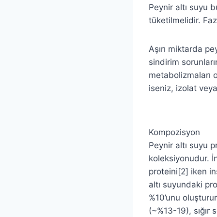
Peynir altı suyu 
tüketilmelidir. Fa
Aşırı miktarda pey
sindirim sorunları
metabolizmaları ol
iseniz, izolat vey
Kompozisyon
Peynir altı suyu p
koleksiyonudur. İ
proteini[2] iken 
altı suyundaki pro
%10’unu oluşturur
(~%13-19), sığır 