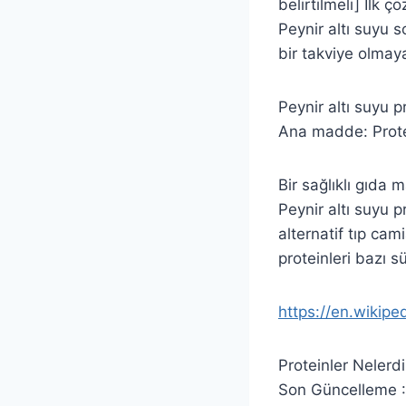
belirtilmeli] İlk
Peynir altı suyu 
bir takviye olmaya
Peynir altı suyu p
Ana madde: Protei
Bir sağlıklı gıda 
Peynir altı suyu p
alternatif tıp cami
proteinleri bazı s
https://en.wikipe
Proteinler Nelerdi
Son Güncelleme :