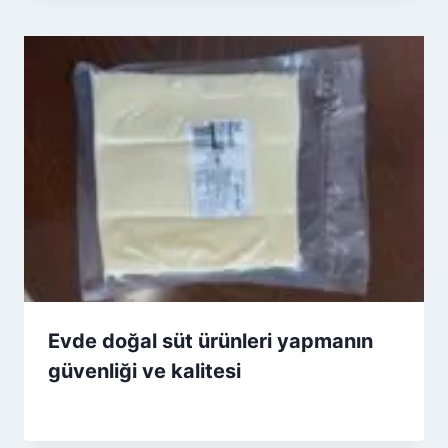
Evde doğal süt ürünleri yapmanın
güvenliği ve kalitesi
By
5 Eylül 2025
Admin