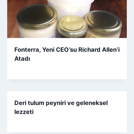
Fonterra, Yeni CEO’su Richard Allen’i
Atadı
By
14 Nisan 2026
Admin
Deri tulum peyniri ve geleneksel
lezzeti
By
21 Aralık 2025
Admin