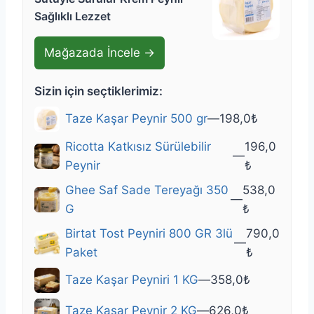
Sağlıklı Lezzet
Mağazada İncele →
Sizin için seçtiklerimiz:
Taze Kaşar Peynir 500 gr
—
198,0
₺
Ricotta Katkısız Sürülebilir
196,0
—
Peynir
₺
Ghee Saf Sade Tereyağı 350
538,0
—
G
₺
Birtat Tost Peyniri 800 GR 3lü
790,0
—
Paket
₺
Taze Kaşar Peyniri 1 KG
—
358,0
₺
Taze Kaşar Peynir 2 KG
—
626,0
₺