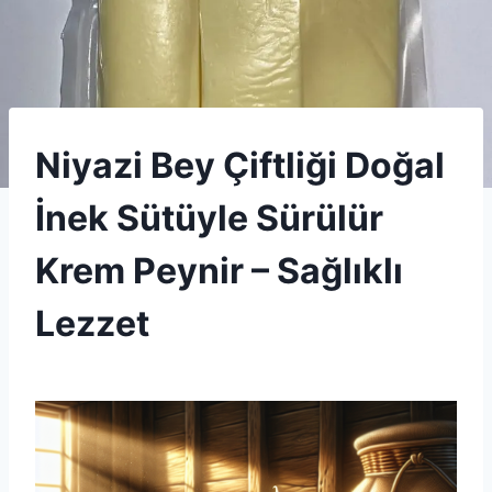
ÃZEL
Niyazi Bey Çiftliği Doğal
VE
YÃ¶RESEL
İnek Sütüyle Sürülür
PEYNIRLER
|
UNCATEGORIZED
Krem Peynir – Sağlıklı
Lezzet
By
5 Aralık 2025
Admin