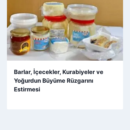
Barlar, İçecekler, Kurabiyeler ve
Yoğurdun Büyüme Rüzgarını
Estirmesi
By
23 Aralık 2025
Admin