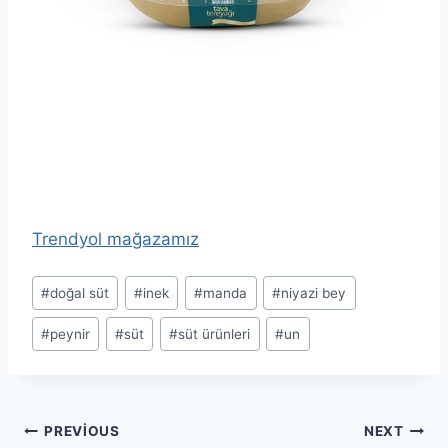
Trendyol mağazamız
Post
#
doğal süt
#
inek
#
manda
#
niyazi bey
Tags:
#
peynir
#
süt
#
süt ürünleri
#
un
Yazı
PREVIOUS
NEXT