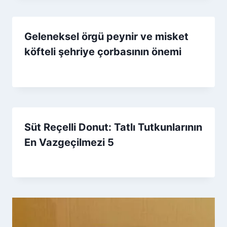
Geleneksel örgü peynir ve misket
köfteli şehriye çorbasının önemi
By
9 Ocak 2026
Admin
Süt Reçelli Donut: Tatlı Tutkunlarının
En Vazgeçilmezi 5
By
8 Eylül 2025
Admin