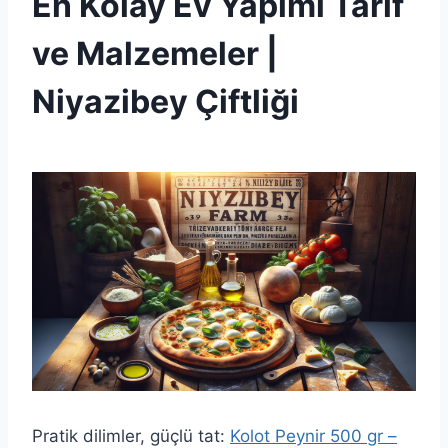
En Kolay Ev Yapımı Tarif
ve Malzemeler |
Niyazibey Çiftliği
By
30 Ağustos 2025
Admin
Pratik dilimler, güçlü tat:
Kolot Peynir 500 gr –