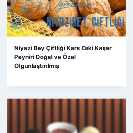
Niyazi Bey Çiftliği Kars Eski Kaşar
Peyniri Doğal ve Özel
Olgunlaştırılmış
By
24 Kasım 2025
Admin