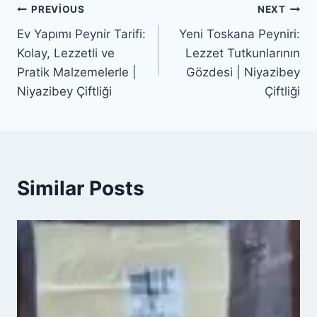
Yazı
PREVIOUS
NEXT
Ev Yapımı Peynir Tarifi:
Yeni Toskana Peyniri:
gezinmesi
Kolay, Lezzetli ve
Lezzet Tutkunlarının
Pratik Malzemelerle |
Gözdesi | Niyazibey
Niyazibey Çiftliği
Çiftliği
Similar Posts