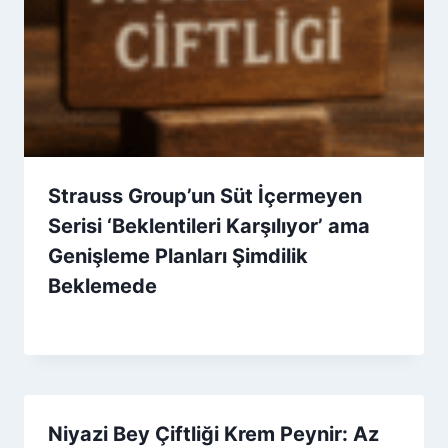
Strauss Group’un Süt İçermeyen
Serisi ‘Beklentileri Karşılıyor’ ama
Genişleme Planları Şimdilik
Beklemede
By
27 Kasım 2025
Admin
Niyazi Bey Çiftliği Krem Peynir: Az