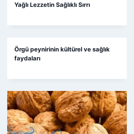
Yağlı Lezzetin Sağlıklı Sırrı
By
6 Ağustos 2025
Admin
Örgü peynirinin kültürel ve sağlık
faydaları
By
11 Nisan 2026
Admin