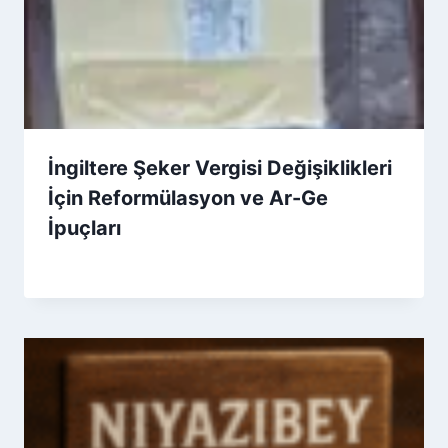
İngiltere Şeker Vergisi Değişiklikleri
İçin Reformülasyon ve Ar-Ge
İpuçları
By
4 Aralık 2025
Admin