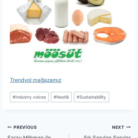
Trendyol mağazamız
Post
#
Industry voices
#
Nestlé
#
Sustainability
Tags:
Yazı
PREVIOUS
NEXT
Saray Milkman ile
Sık Sorulan Sorular