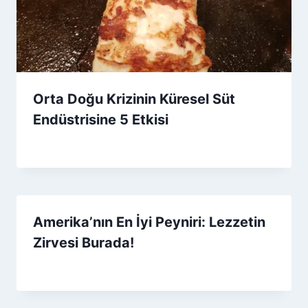
Orta Doğu Krizinin Küresel Süt
Endüstrisine 5 Etkisi
By
20 Mart 2026
Admin
Amerika’nın En İyi Peyniri: Lezzetin
Zirvesi Burada!
By
10 Temmuz 2026
Admin