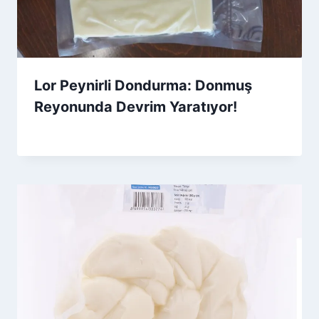
Lor Peynirli Dondurma: Donmuş
Reyonunda Devrim Yaratıyor!
By
1 Haziran 2026
Admin