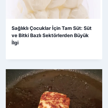
Sağlıklı Çocuklar İçin Tam Süt: Süt
ve Bitki Bazlı Sektörlerden Büyük
İlgi
By
17 Aralık 2025
Admin