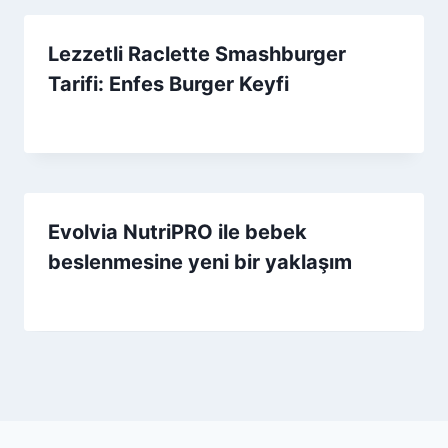
Lezzetli Raclette Smashburger
Tarifi: Enfes Burger Keyfi
By
13 Aralık 2025
Admin
Evolvia NutriPRO ile bebek
beslenmesine yeni bir yaklaşım
By
8 Eylül 2025
Admin