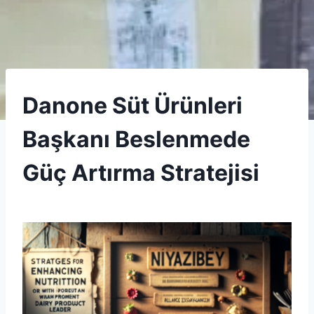
DANONE
Danone Süt Ürünleri
|
UNCATEGORIZED
Başkanı Beslenmede
Güç Artırma Stratejisi
By
26 Eylül 2025
Admin