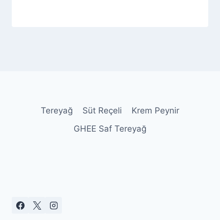
By
12 Ekim 2025
Admin
Tereyağ
Süt Reçeli
Krem Peynir
GHEE Saf Tereyağ