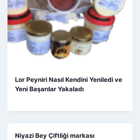
Lor Peyniri Nasıl Kendini Yeniledi ve
Yeni Başarılar Yakaladı
By
10 Mayıs 2026
Admin
Niyazi Bey Çiftliği markası