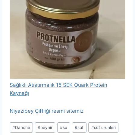
Sağlıklı Atıştırmalık 15 SEK Quark Protein
Kaynağı
Niyazibey Çiftliği resmi sitemiz
Post
#
Danone
#
peynir
#
su
#
süt
#
süt ürünleri
Tags: