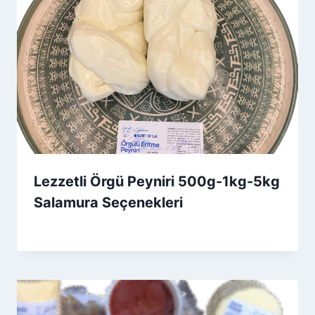
Lezzetli Örgü Peyniri 500g-1kg-5kg
Salamura Seçenekleri
By
13 Ekim 2025
Admin