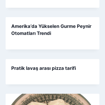
By
5 Ağustos 2026
Admin
Amerika’da Yükselen Gurme Peynir
Otomatları Trendi
By
6 Aralık 2025
Admin
Pratik lavaş arası pizza tarifi
By
16 Eylül 2025
Admin