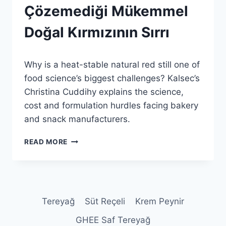
GENEL
Çözemediği Mükemmel
Doğal Kırmızının Sırrı
By
28 Haziran 2026
Why is a heat-stable natural red still one of
Admin
food science’s biggest challenges? Kalsec’s
Christina Cuddihy explains the science,
cost and formulation hurdles facing bakery
and snack manufacturers.
GIDA
READ MORE
BILIMCILERININ
HÂLÂ
ÇÖZEMEDIĞI
MÜKEMMEL
DOĞAL
Tereyağ
Süt Reçeli
Krem Peynir
KIRMIZININ
SIRRI
GHEE Saf Tereyağ