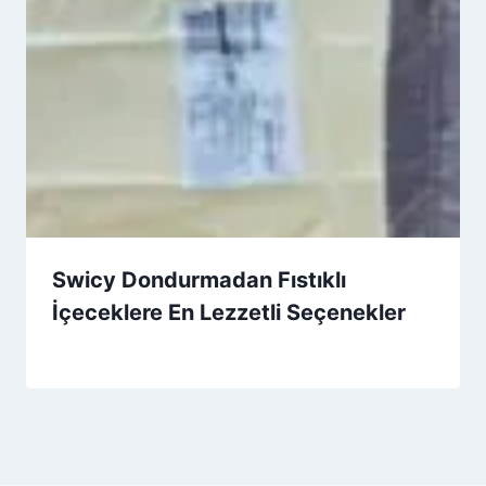
Swicy Dondurmadan Fıstıklı
İçeceklere En Lezzetli Seçenekler
By
17 Ekim 2025
Admin