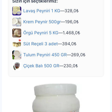
Sizin için seçtiklerimiz:
Lavaş Peyniri 1 KG
—
328,0
₺
Krem Peynir 500gr
—
196,0
₺
Örgü Peyniri 5 KG
—
1.468,0
₺
Süt Reçeli 3 adet
—
394,0
₺
Tulum Peyniri 450 GR
—
269,0
₺
Çiçek Balı 500 GR
—
230,0
₺