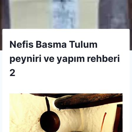
SPECIALTY
Nefis Basma Tulum
CHEESE
peyniri ve yapım rehberi
2
By
8 Eylül 2025
Admin