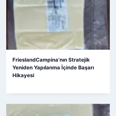
FrieslandCampina’nın Stratejik
Yeniden Yapılanma İçinde Başarı
Hikayesi
By
9 Mart 2026
Admin