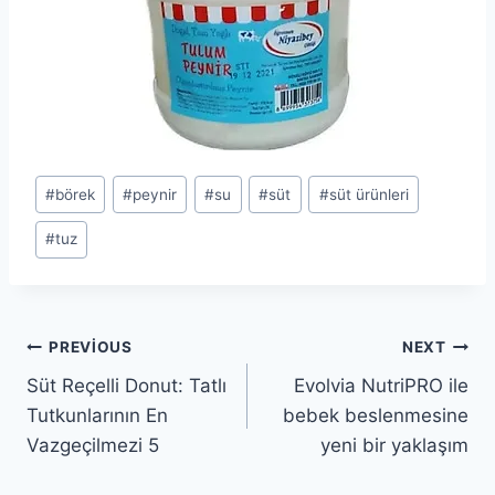
Post
#
börek
#
peynir
#
su
#
süt
#
süt ürünleri
Tags:
#
tuz
Yazı
PREVIOUS
NEXT
Süt Reçelli Donut: Tatlı
Evolvia NutriPRO ile
gezinmesi
Tutkunlarının En
bebek beslenmesine
Vazgeçilmezi 5
yeni bir yaklaşım