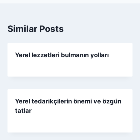
Similar Posts
Yerel lezzetleri bulmanın yolları
By
15 Eylül 2025
Admin
Yerel tedarikçilerin önemi ve özgün
tatlar
By
25 Kasım 2025
Admin