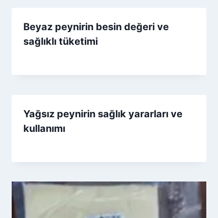
Beyaz peynirin besin değeri ve
sağlıklı tüketimi
By
3 Ağustos 2026
Admin
Yağsız peynirin sağlık yararları ve
kullanımı
By
2 Nisan 2026
Admin