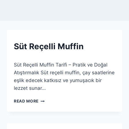
SÜT
Süt Reçelli Muffin
REÇELLI
TATLILAR
By
12 Ağustos 2025
Süt Reçelli Muffin Tarifi – Pratik ve Doğal
sut
Atıştırmalık Süt reçelli muffin, çay saatlerine
eşlik edecek katkısız ve yumuşacık bir
lezzet sunar…
SÜT
READ MORE
REÇELLI
MUFFIN