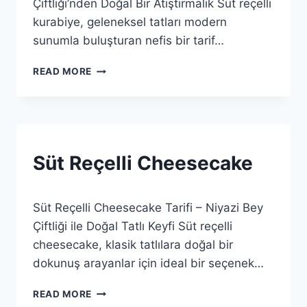
Çiftliği’nden Doğal Bir Atıştırmalık Süt reçelli
kurabiye, geleneksel tatları modern
sunumla buluşturan nefis bir tarif…
SÜT
READ MORE
REÇELLI
KURABIYE
SÜT
Süt Reçelli Cheesecake
REÇELLI
TATLILAR
By
12 Ağustos 2025
Süt Reçelli Cheesecake Tarifi – Niyazi Bey
sut
Çiftliği ile Doğal Tatlı Keyfi Süt reçelli
cheesecake, klasik tatlılara doğal bir
dokunuş arayanlar için ideal bir seçenek…
SÜT
READ MORE
REÇELLI