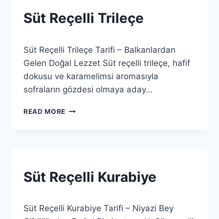
SÜT
Süt Reçelli Trileçe
REÇELLI
TATLILAR
By
12 Ağustos 2025
Süt Reçelli Trileçe Tarifi – Balkanlardan
sut
Gelen Doğal Lezzet Süt reçelli trileçe, hafif
dokusu ve karamelimsi aromasıyla
sofraların gözdesi olmaya aday…
SÜT
READ MORE
REÇELLI
TRILEÇE
GENEL
Süt Reçelli Kurabiye
By
12 Ağustos 2025
Süt Reçelli Kurabiye Tarifi – Niyazi Bey
sut