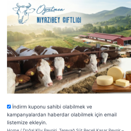
Skip
to
content
İndirm kuponu sahibi olabilmek ve
kampanyalardan haberdar olabilmek için email
listemize ekleyin.
Home
/
Doğal Köy Peyniri, Tereyağ,Süt Reçeli Kaşar Peynir –