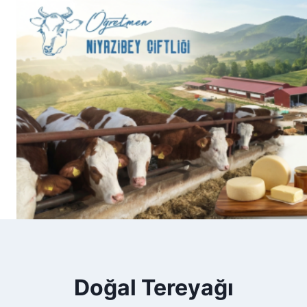
Skip
to
content
Doğal Tereyağı