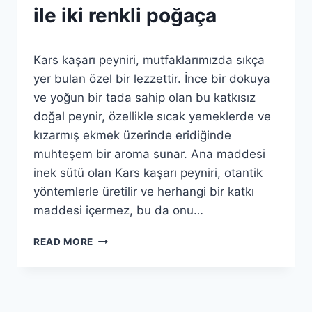
POĞAÇA
ile iki renkli poğaça
TARIFLERI
|
ŞEKER
By
3 Eylül 2025
|
Kars kaşarı peyniri, mutfaklarımızda sıkça
Admin
SIVI
yer bulan özel bir lezzettir. İnce bir dokuya
YAĞ
ve yoğun bir tada sahip olan bu katkısız
|
SÜT
doğal peynir, özellikle sıcak yemeklerde ve
|
kızarmış ekmek üzerinde eridiğinde
TOZ
MAYA
muhteşem bir aroma sunar. Ana maddesi
|
inek sütü olan Kars kaşarı peyniri, otantik
TUZ
|
yöntemlerle üretilir ve herhangi bir katkı
UN
maddesi içermez, bu da onu…
|
GENEL
ESKI
READ MORE
|
KAŞAR
YUMURTA
PEYNIRI
SARISI
PEYNIRI
ILE
IKI