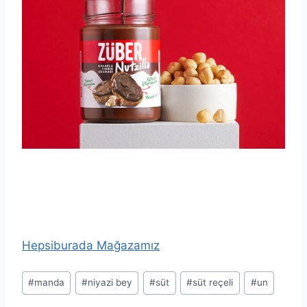
Hepsiburada Mağazamız
Post
#
manda
#
niyazi bey
#
süt
#
süt reçeli
#
un
Tags: