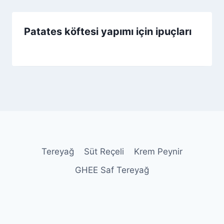
Patates köftesi yapımı için ipuçları
By
7 Nisan 2026
Admin
Tereyağ
Süt Reçeli
Krem Peynir
GHEE Saf Tereyağ