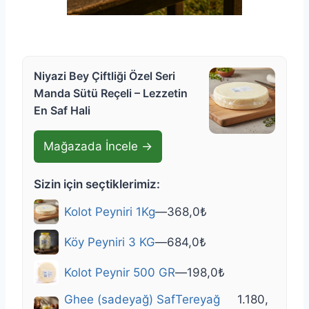
Niyazi Bey Çiftliği Özel Seri
Manda Sütü Reçeli – Lezzetin
En Saf Hali
Mağazada İncele →
Sizin için seçtiklerimiz:
Kolot Peyniri 1Kg
—
368,0
₺
Köy Peyniri 3 KG
—
684,0
₺
Kolot Peynir 500 GR
—
198,0
₺
Ghee (sadeyağ) SafTereyağ
1.180,
—