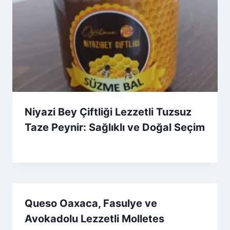
Niyazi Bey Çiftliği Lezzetli Tuzsuz
Taze Peynir: Sağlıklı ve Doğal Seçim
By
17 Ekim 2025
Admin
Queso Oaxaca, Fasulye ve
Avokadolu Lezzetli Molletes