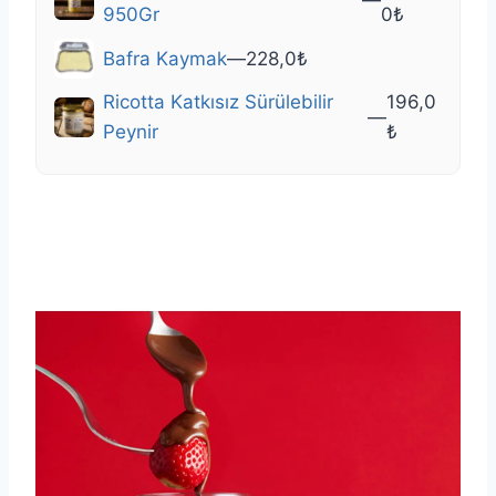
950Gr
0
₺
Bafra Kaymak
—
228,0
₺
Ricotta Katkısız Sürülebilir
196,0
—
Peynir
₺