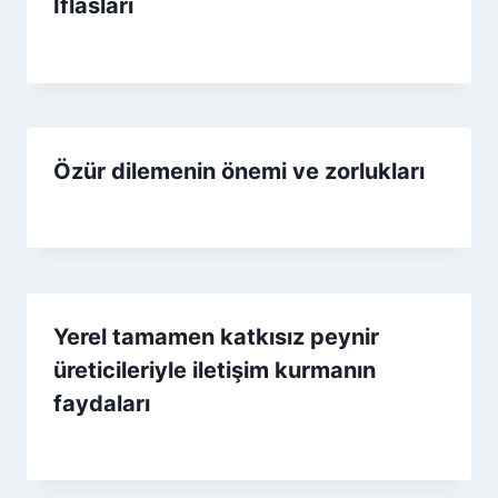
İflasları
By
21 Nisan 2026
Admin
Özür dilemenin önemi ve zorlukları
By
11 Mart 2026
Admin
Yerel tamamen katkısız peynir
üreticileriyle iletişim kurmanın
faydaları
By
9 Mart 2026
Admin