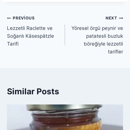
Yazı
PREVIOUS
NEXT
Lezzetli Raclette ve
Yöresel örgü peynir ve
gezinmesi
Soğanlı Käsespätzle
patatesli buzluk
Tarifi
böreğiyle lezzetli
tarifler
Similar Posts