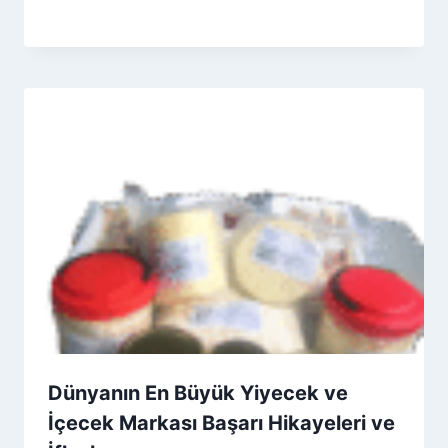
By
29 Kasım 2025
Admin
Dünyanın En Büyük Yiyecek ve
İçecek Markası Başarı Hikayeleri ve