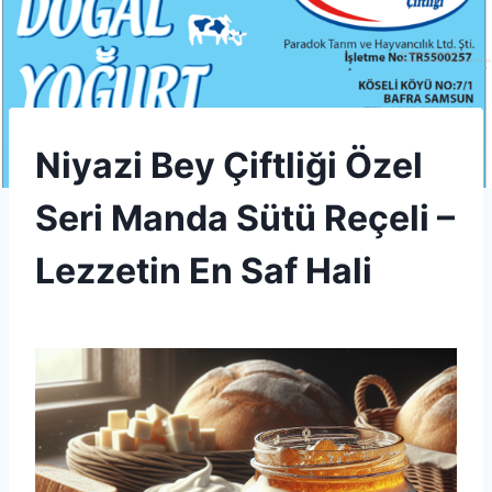
TATLÄ±
Niyazi Bey Çiftliği Özel
VE
SÃ¼TLÃ¼
Seri Manda Sütü Reçeli –
LEZZETLER
|
UNCATEGORIZED
Lezzetin En Saf Hali
By
18 Aralık 2025
Admin