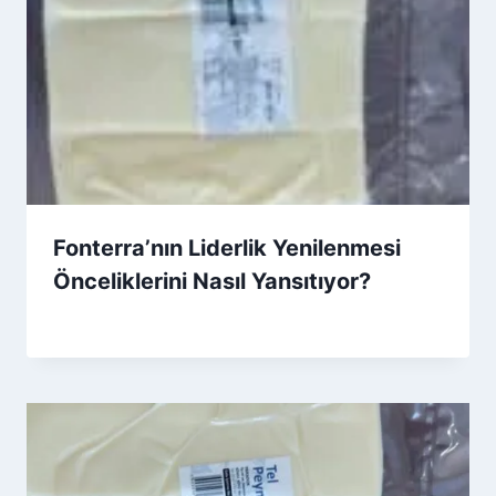
Fonterra’nın Liderlik Yenilenmesi
Önceliklerini Nasıl Yansıtıyor?
By
3 Temmuz 2026
Admin