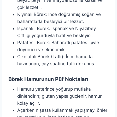
beyaz peyniri ve maydanozu ile klasik ve
çok lezzetli.
Kıymalı Börek: İnce doğranmış soğan ve
baharatlarla besleyici bir lezzet.
Ispanaklı Börek: Ispanak ve Niyazibey
Çiftliği yoğurduyla hafif ve besleyici.
Patatesli Börek: Baharatlı patates içiyle
doyurucu ve ekonomik.
Çikolatalı Börek (Tatlı): İnce hamurla
hazırlanan, çay saatine tatlı dokunuş.
Börek Hamurunun Püf Noktaları
Hamuru yeterince yoğurup mutlaka
dinlendirin; gluten yapısı güçlenir, hamur
kolay açılır.
Açarken nişasta kullanmak yapışmayı önler