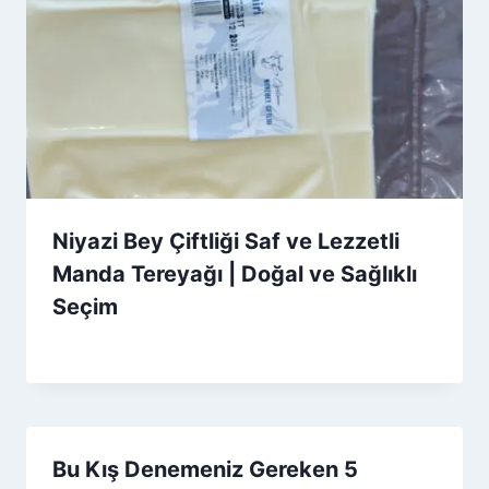
Niyazi Bey Çiftliği Saf ve Lezzetli
Manda Tereyağı | Doğal ve Sağlıklı
Seçim
By
5 Ocak 2026
Admin
Bu Kış Denemeniz Gereken 5