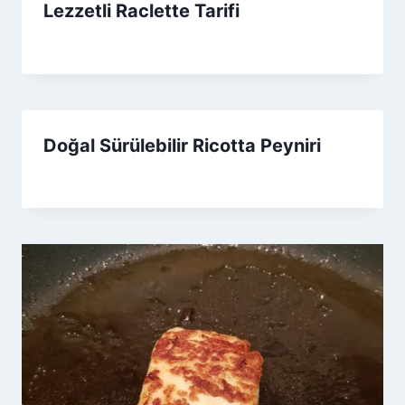
Lezzetli Raclette Tarifi
By
9 Aralık 2025
Admin
Doğal Sürülebilir Ricotta Peyniri
By
4 Eylül 2025
Admin