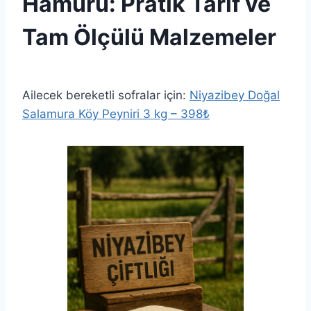
Hamuru: Pratik Tarif ve
Tam Ölçülü Malzemeler
By
3 Eylül 2025
Admin
Ailecek bereketli sofralar için:
Niyazibey Doğal
Salamura Köy Peyniri 3 kg – 398₺