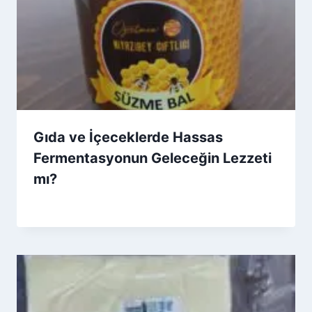
Gıda ve İçeceklerde Hassas
Fermentasyonun Geleceğin Lezzeti
mı?
By
20 Ekim 2025
Admin