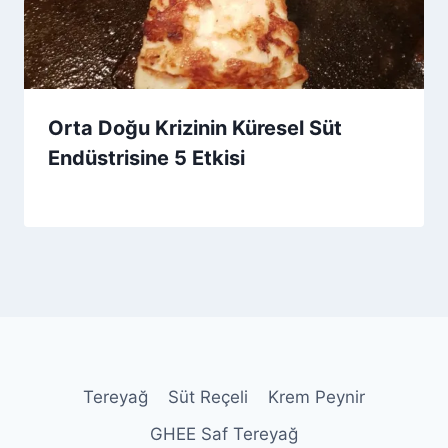
Orta Doğu Krizinin Küresel Süt
Endüstrisine 5 Etkisi
By
20 Mart 2026
Admin
Tereyağ
Süt Reçeli
Krem Peynir
GHEE Saf Tereyağ