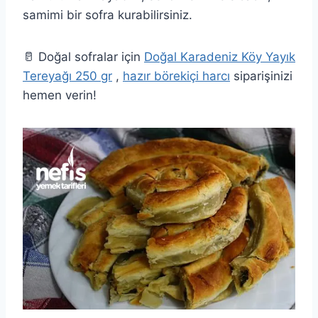
samimi bir sofra kurabilirsiniz.
🥛 Doğal sofralar için
Doğal Karadeniz Köy Yayık
Tereyağı 250 gr
,
hazır börekiçi harcı
siparişinizi
hemen verin!